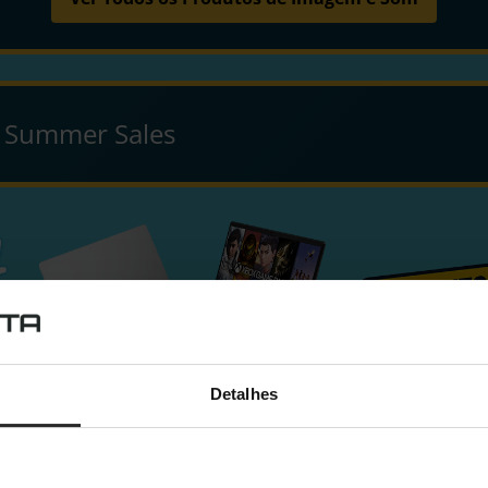
e Summer Sales
Detalhes
gaming e não sabes por onde começar?