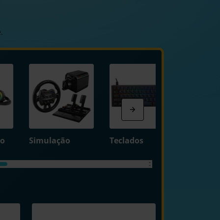
.
to
Simulação
Teclados
Ratos e