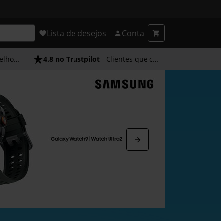
Lista de desejos
Conta
endimento
4.8 no Trustpilot
- Clientes que confiam em nós