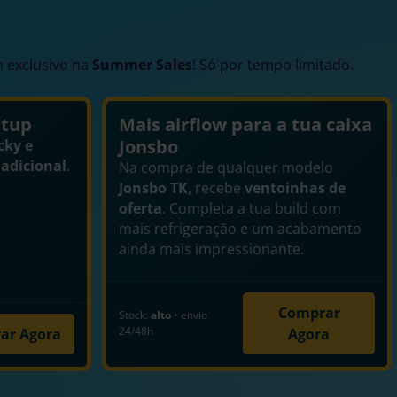
 exclusivo na
Summer Sales
! Só por tempo limitado.
etup
Mais airflow para a tua caixa
Jonsbo
cky e
adicional
.
Na compra de qualquer modelo
Jonsbo TK
, recebe
ventoinhas de
oferta
. Completa a tua build com
mais refrigeração e um acabamento
ainda mais impressionante.
Comprar
Stock:
alto
• envio
24/48h
ar Agora
Agora