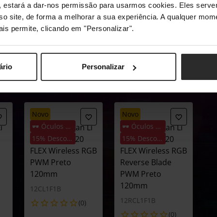
s", estará a dar-nos permissão para usarmos cookies. Eles ser
 a melhor opção para ti.
sso site, de forma a melhorar a sua experiência. A qualquer mome
ais permite, clicando em "Personalizar".
ário
Personalizar
novo
novo
🕶️ Óculos Oferta
🕶️ Óculos Oferta
i
Ventoinha Lian Li
Ventoinha Lian Li
UNI FAN CL120
15% Desconto
UNI FAN CL120
15% Desconto
FLEX Wireless RGB
FLEX Wireless RGB
PWM Preto
Reverse Blade
120mm
PWM Preto
120mm
12CL1F1B
12RCL1F1B
(0)
(0)