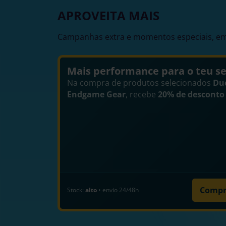
APROVEITA MAIS
Campanhas extra e momentos especiais, em
Mais performance para o teu s
Na compra de produtos selecionados
Du
Endgame Gear
, recebe
20% de desconto 
Compr
Stock:
alto
• envio 24/48h