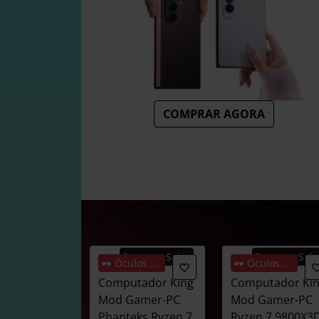
COMPRAR AGORA
Summer Sales
Summer Sale
🕶️ Óculos Oferta
🕶️ Óculos Oferta
Computador King
Computador Ki
Mod Gamer-PC
Mod Gamer-PC
Phanteks Ryzen 7
Ryzen 7 9800X3