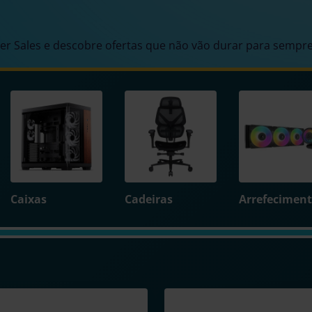
r Sales e descobre ofertas que não vão durar para sempre
Caixas
Cadeiras
Arrefecimen