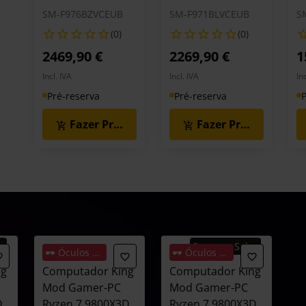
SM-F976BZVCEUB
SM-F971BLVCEUB
S
(0)
(0)
2469,90 €
2269,90 €
1
Incl. IVA
Incl. IVA
In
Pré-reserva
Pré-reserva
P
Fazer Pré-Reserva
Fazer Pré-Reserva
s
Summer Sales
🕶️ Óculos Oferta
🕶️ Óculos Oferta
ng
Computador King
Computador King
Mod Gamer-PC
Mod Gamer-PC
D
Ryzen 7 9800X3D
Ryzen 7 9800X3D