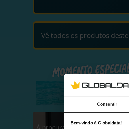
Vê todos os produtos dest
Consentir
Bem-vindo à Globaldata!
À procura do melhor setup de 