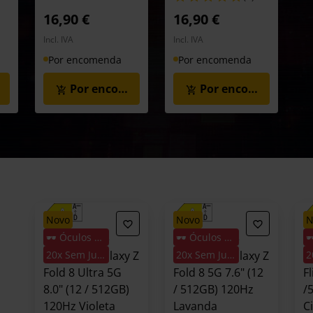
16,90 €
16,90 €
Incl. IVA
Incl. IVA
Por encomenda
Por encomenda
menda
Por encomenda
Por encomenda
novo
novo
🕶️ Óculos Oferta
🕶️ Óculos Oferta
Smartphone
Smartphone
S
Samsung Galaxy Z
20x Sem Juros
Samsung Galaxy Z
20x Sem Juros
S
Fold 8 Ultra 5G
Fold 8 5G 7.6" (12
Fl
8.0" (12 / 512GB)
/ 512GB) 120Hz
/
120Hz Violeta
Lavanda
C