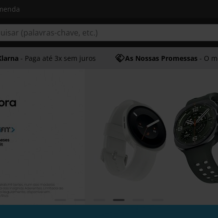
omenda
Klarna
- Paga até 3x sem juros
As Nossas Promessas
- O melhor at