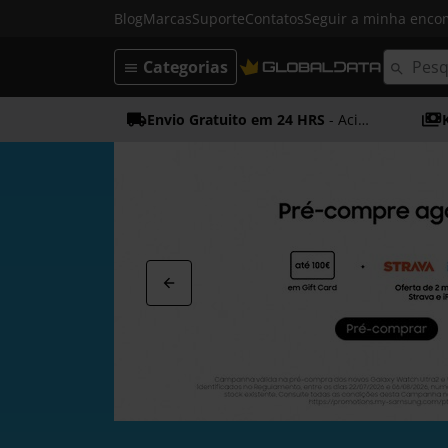
Blog
Marcas
Suporte
Contatos
Seguir a minha enc
Categorias
Envio Gratuito em 24 HRS
- Acima dos 50€