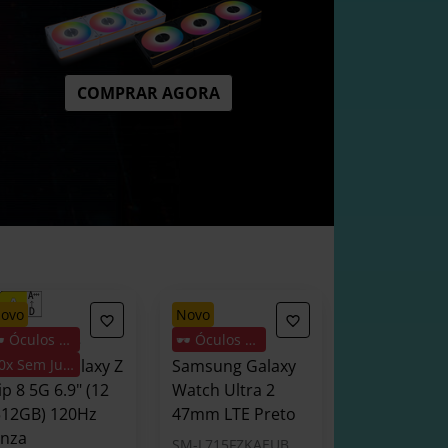
COMPRAR AGORA
novo
novo
🕶️ Óculos Oferta
🕶️ Óculos Oferta
martphone
Smartwatch
amsung Galaxy Z
20x Sem Juros
Samsung Galaxy
ip 8 5G 6.9" (12
Watch Ultra 2
512GB) 120Hz
47mm LTE Preto
inza
SM-L715FZKAEUB