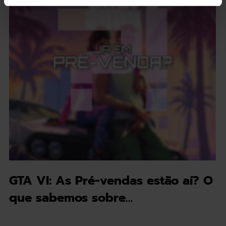
GTA VI: As Pré-vendas estão aí? O
que sabemos sobre…