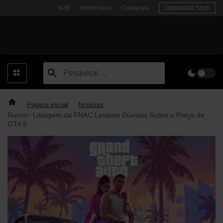
Skip
B2B
noblechairs
Contactos
Globaldata Shop
to
content
Página inicial
Notícias
Rumor: Listagem da FNAC Levanta Dúvidas Sobre o Preço de
GTA 6