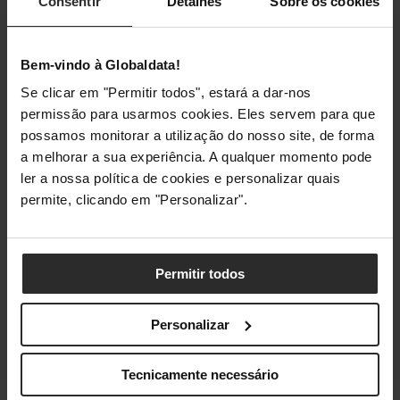
Consentir
Detalhes
Sobre os cookies
Estás pronto para saber os valores oficiais do tão
aguardado GTA 6? Partilha um comentários em baixo!
Bem-vindo à Globaldata!
Se clicar em "Permitir todos", estará a dar-nos
permissão para usarmos cookies. Eles servem para que
possamos monitorar a utilização do nosso site, de forma
a melhorar a sua experiência. A qualquer momento pode
2 min read
ler a nossa política de cookies e personalizar quais
permite, clicando em "Personalizar".
NOTÍCIAS
POSTS EM DESTAQUE
ARTIGOS RELACIONADOS:
Permitir todos
Personalizar
Tecnicamente necessário