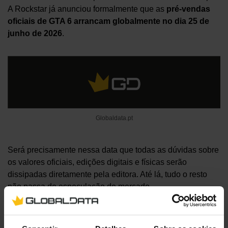
A Rockstar já anunciou formalmente que as
pré-vendas
oficiais de GTA 6 arrancam globalmente no dia 25 de
junho de 2026
.
Globaldata.pt
Será precisamente nessa data que todas as dúvidas sobre
os valores oficiais, edições digitais e físicas serão
dissipadas diretamente pela editora. Até lá, tudo o resto
não passa de especulação de mercado.
Visita-nos