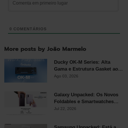
0
COMENTÁRIOS
More posts by João Marmelo
Ducky OK-M Series: Alta
Gama e Estrutura Gasket ao
Preço Mais Competitivo do
Ago 03, 2026
Mercado
Galaxy Unpacked: Os Novos
Foldables e Smartwatches
Samsung já chegaram!
Jul 22, 2026
Samsung Unpacked: Está a