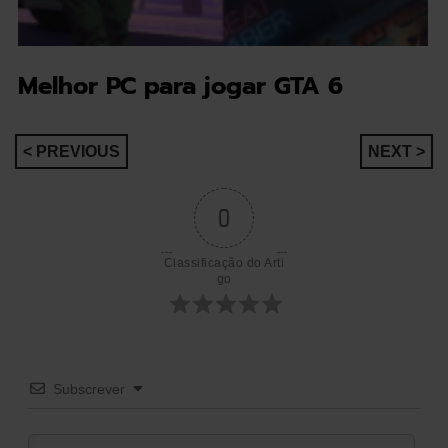
Melhor PC para jogar GTA 6
Navegação
< PREVIOUS
NEXT >
de
0
artigos
Classificação do Arti
go
Subscrever