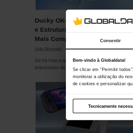
Ducky OK-M Series: Alta Gama
e Estrutura Gasket ao Preço
Mais Competitivo do Mercado
Consentir
·
Agosto 3, 2026
João Marmelo
Bem-vindo à Globaldata!
Se há marca que sabe exatamente o que os
entusiastas de teclados mecânicos procuram,
Se clicar em "Permitir todo
é…
monitorar a utilização do no
de cookies e personalizar qu
Tecnicamente necess