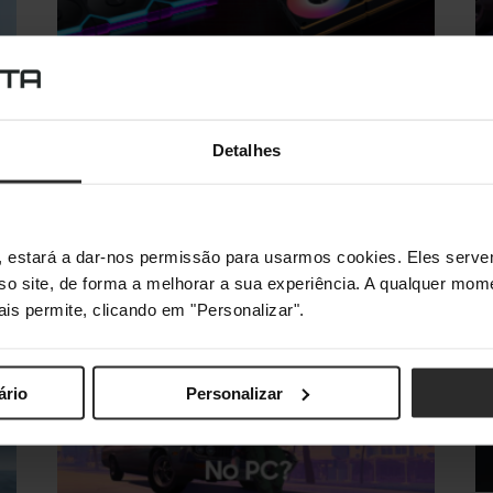
M
Lian Li UNI FAN FLEX: Guia de
Escolha (SL vs CL, Normal vs
Ri
Reverse)
Detalhes
Co
·
Ro
Julho 31, 2026
Tomás Catanho
c
O Futuro do PC Building: Lian Li UNI FAN SL
FLEX e CL FLEX A…
s", estará a dar-nos permissão para usarmos cookies. Eles ser
sso site, de forma a melhorar a sua experiência. A qualquer mome
ais permite, clicando em "Personalizar".
ário
Personalizar