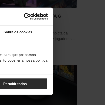
elhor PC para jogar GTA 6
·
Julho 31, 2026
cardo Paredes
Sobre os cookies
m a chegada iminente do próximo titã da
ckstar Games, a comunidade de jogadores
omeça…
vem para que possamos
nto pode ler a nossa política
Permitir todos