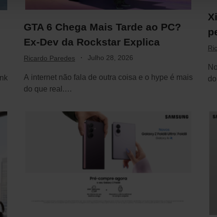
X
GTA 6 Chega Mais Tarde ao PC?
p
Ex-Dev da Rockstar Explica
Ri
·
Julho 28, 2026
Ricardo Paredes
No
A internet não fala de outra coisa e o hype é mais
unk
do
do que real.…
co