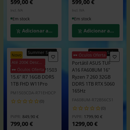
599,00 €
599,00 €
Incl. IVA
Incl. IVA
Em stock
Em stock
Adicionar ao Carrinho
Adicionar ao Carrin
Summer Sales
Summer Sales
novo
🕶️ Óculos Oferta
Até 200€ Desconto
Portátil ASUS
Portátil ASUS TUF
Expertbook P1 P1503
🕶️ Óculos Oferta
A16 FA608UM 16"
15.6" R7 16GB DDR5
Ryzen 7 260 32GB
1TB FHD W11Pro
DDR5 1TB RTX 5060
165Hz
PM1503CDA-R71EHDCP
FA608UM-R72B56CS1
(0)
(0)
Preço reduzido de
para
Preço reduzido de
para
PVPR:
849,90 €
PVPR:
1799,90 €
799,00 €
1299,00 €