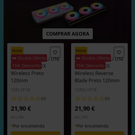
COMPRAR AGORA
novo
novo
🕶️ Óculos Oferta
🕶️ Óculos Oferta
Ventoinha Lian Li UNI
Ventoinha Lian Li UNI
FAN SL120 FLEX
15% Desconto
FAN SL120 FLEX
15% Desconto
Wireless Preto
Wireless Reverse
120mm
Blade Preto 120mm
12SL1F1B
12RSL1F1B
(0)
(0)
21,90 €
21,90 €
Incl. IVA
Incl. IVA
Por encomenda
Por encomenda