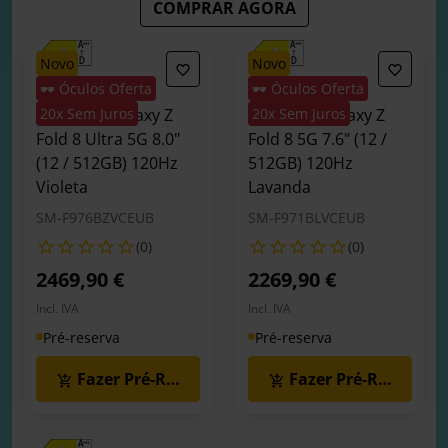
COMPRAR AGORA
novo
novo
🕶️ Óculos Oferta
🕶️ Óculos Oferta
Smartphone
Smartphone
Samsung Galaxy Z
20x Sem Juros
Samsung Galaxy Z
20x Sem Juros
Fold 8 Ultra 5G 8.0"
Fold 8 5G 7.6" (12 /
(12 / 512GB) 120Hz
512GB) 120Hz
Violeta
Lavanda
SM-F976BZVCEUB
SM-F971BLVCEUB
(0)
(0)
2469,90 €
2269,90 €
Incl. IVA
Incl. IVA
Pré-reserva
Pré-reserva
Fazer Pré-Reserva
Fazer Pré-Reserva