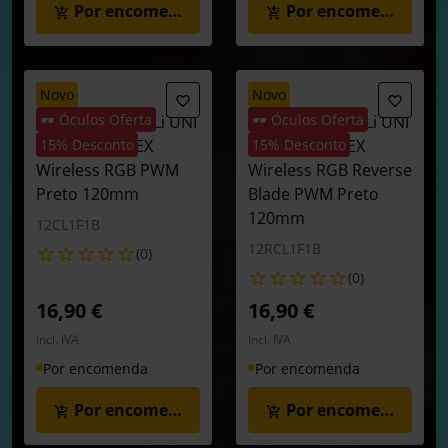
Por encomenda
Por encomenda
novo
novo
🕶️ Óculos Oferta
🕶️ Óculos Oferta
Ventoinha Lian Li UNI
Ventoinha Lian Li UNI
FAN CL120 FLEX
15% Desconto
FAN CL120 FLEX
15% Desconto
Wireless RGB PWM
Wireless RGB Reverse
Preto 120mm
Blade PWM Preto
120mm
12CL1F1B
12RCL1F1B
(0)
(0)
16,90 €
16,90 €
Incl. IVA
Incl. IVA
Por encomenda
Por encomenda
Por encomenda
Por encomenda