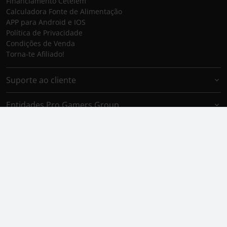
Financiamento Cetelem
Calculadora Fonte de Alimentação
APP para Android e IOS
Política de Privacidade
Condições de Venda
Torna-te Afiliado!
Suporte ao cliente
Entidades Pro Gamers Group
Marcas Pro Gamers Group
Aceitamos
Envio