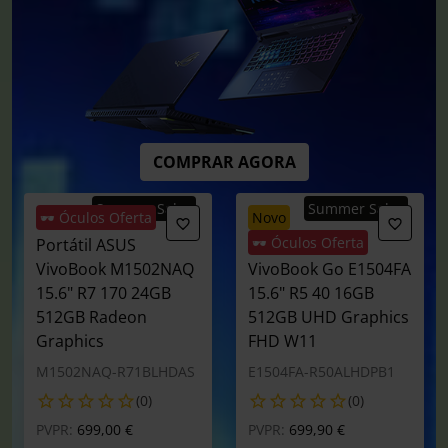
COMPRAR AGORA
Summer Sales
Summer Sales
🕶️ Óculos Oferta
novo
🕶️ Óculos Oferta
Portátil ASUS
Portátil ASUS
VivoBook M1502NAQ
VivoBook Go E1504FA
15.6" R7 170 24GB
15.6" R5 40 16GB
512GB Radeon
512GB UHD Graphics
Graphics
FHD W11
M1502NAQ-R71BLHDAS
E1504FA-R50ALHDPB1
(0)
(0)
Preço reduzido de
para
Preço reduzido de
para
PVPR:
699,00 €
PVPR:
699,90 €