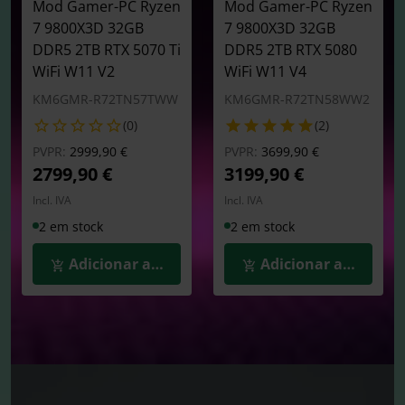
Mod Gamer-PC Ryzen
Mod Gamer-PC Ryzen
7 9800X3D 32GB
7 9800X3D 32GB
DDR5 2TB RTX 5070 Ti
DDR5 2TB RTX 5080
WiFi W11 V2
WiFi W11 V4
KM6GMR-R72TN57TWW
KM6GMR-R72TN58WW2
(0)
(2)
Preço reduzido de
para
Preço reduzido de
para
PVPR:
2999,90 €
PVPR:
3699,90 €
2799,90 €
3199,90 €
Incl. IVA
Incl. IVA
2 em stock
2 em stock
Adicionar ao Carrinho
Adicionar ao Carrin