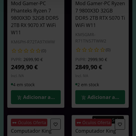
Mod Gamer-PC
Mod Gamer-PC Ryzen
Phanteks Ryzen 7
7 9800X3D 32GB
9800X3D 32GB DDR5
DDR5 2TB RTX 5070 Ti
2TB RX 9070 XT WiFi
WiFi W11
W11
KM5GMR-
R71TN57TWW2
KM6PH-R72TA97XWW
(0)
(0)
Preço reduzido de
para
Preço reduzido de
para
PVPR:
2699,90 €
PVPR:
2999,90 €
2499,90 €
2849,90 €
Incl. IVA
Incl. IVA
4 em stock
2 em stock
Adicionar ao Carrinho
Adicionar ao Carrin
Summer Sales
🕶️ Óculos Oferta
🕶️ Óculos Oferta
Computador King
Computador King