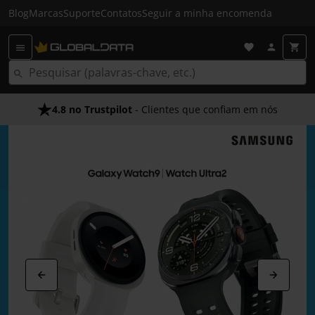
Blog
Marcas
Suporte
Contatos
Seguir a minha encomenda
4.8 no Trustpilot
Envio Gratuito em 24 HRS
- Clientes que confiam em nós
- Acima dos 50€