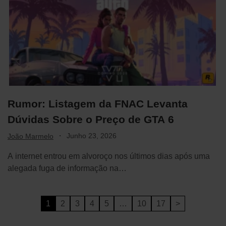
Rumor: Listagem da FNAC Levanta
Dúvidas Sobre o Preço de GTA 6
·
Junho 23, 2026
João Marmelo
A internet entrou em alvoroço nos últimos dias após uma
alegada fuga de informação na…
1
2
3
4
5
…
10
17
>