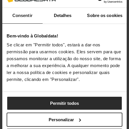
Consentir
Detalhes
Sobre os cookies
Galaxy Unpacked: Os Novos Foldables
Bem-vindo à Globaldata!
e Smartwatches Samsung já
Se clicar em "Permitir todos", estará a dar-nos
chegaram!
permissão para usarmos cookies. Eles servem para que
·
Julho 22, 2026
João Marmelo
possamos monitorar a utilização do nosso site, de forma
a melhorar a sua experiência. A qualquer momento pode
A espera acabou! Com o mais recente Galaxy Unpacked,
ler a nossa política de cookies e personalizar quais
a Samsung voltou a demonstrar por…
permite, clicando em "Personalizar".
Permitir todos
Personalizar