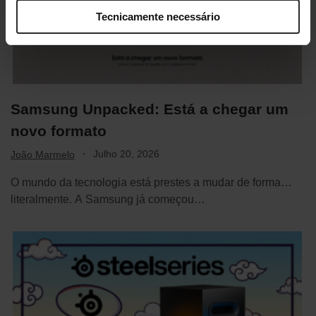
Tecnicamente necessário
Samsung Unpacked: Está a chegar um
novo formato
·
Julho 20, 2026
João Marmelo
O mundo da tecnologia está prestes a mudar de forma…
literalmente. A Samsung já começou…