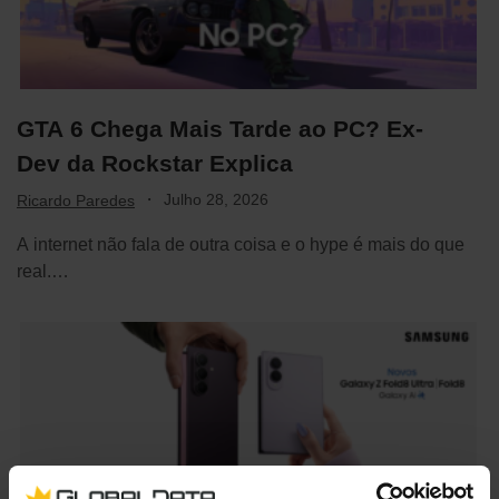
GTA 6 Chega Mais Tarde ao PC? Ex-
Dev da Rockstar Explica
·
Julho 28, 2026
Ricardo Paredes
A internet não fala de outra coisa e o hype é mais do que
real.…