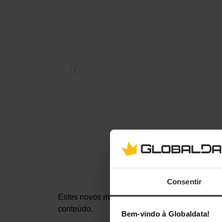
Consentir
Estes novos monitores são mesmo muito apela
conteúdo.
Bem-vindo à Globaldata!