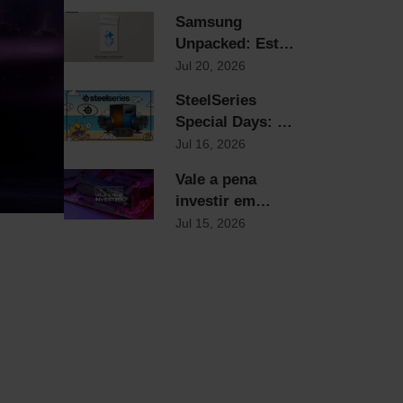
e Smartwatches
Samsung
Samsung já
Unpacked: Está
chegaram!
a chegar um
Jul 20, 2026
novo formato
SteelSeries
Special Days: Os
Reis dos
Jul 16, 2026
Periféricos com
Vale a pena
Descontos Flash
investir em
Até Domingo!
DDR5?
Jul 15, 2026