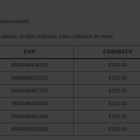
seleccionado;
eberás, no iban indicado, o teu cashback de oferta.
EAN
CASHBACK
8806096436455
€300.00
8806096525203
€255.00
8806096497760
€225.00
8806096435939
€210.00
8806096492499
€195.00
8806096532683
€225.00