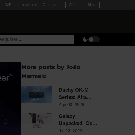
B2B
noblechairs
Contactos
Globaldata Shop
More posts by João
Marmelo
Ducky OK-M
Series: Alta
Gama e
Ago 03, 2026
Estrutura Gasket
Galaxy
ao Preço Mais
Unpacked: Os
Competitivo do
Novos Foldables
Jul 22, 2026
Mercado