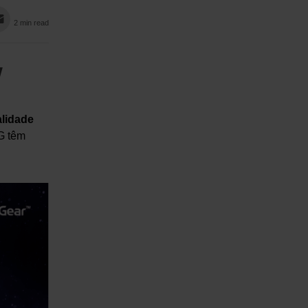
2 min read
W
alidade
G têm