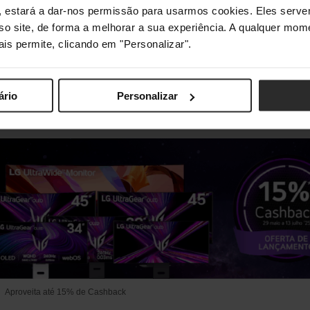
s", estará a dar-nos permissão para usarmos cookies. Eles ser
sso site, de forma a melhorar a sua experiência. A qualquer mome
até 15% de Cashback
ais permite, clicando em "Personalizar".
é-lançamento
para os novos monitores da LG com tecnologia
ário
Personalizar
Aproveita até 15% de Cashback