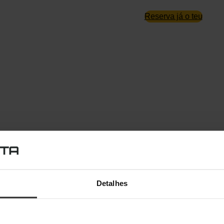
Reserva já o teu
Detalhes
tivos quando estás à procura do melhor para gaming ou criaçã