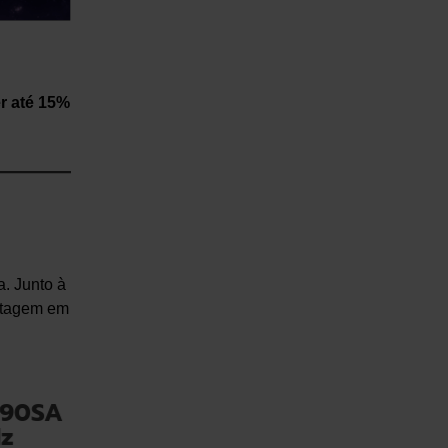
r até 15%
. Junto à
ntagem em
SA