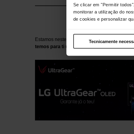
Se clicar em "Permitir todo
monitorar a utilização do no
Recebe 
de cookies e personalizar qu
Estamos neste momento em
campanha de pr
Tecnicamente necess
temos para ti um Cashback muito atrativo
!