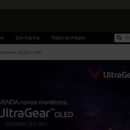
es
Sim Racing
Todos os Artigos
UltraGear OLED e UW!