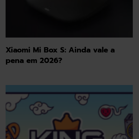
Xiaomi Mi Box S: Ainda vale a
pena em 2026?