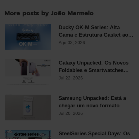
More posts by João Marmelo
Ducky OK-M Series: Alta
Gama e Estrutura Gasket ao
Preço Mais Competitivo do
Ago 03, 2026
Mercado
Galaxy Unpacked: Os Novos
Foldables e Smartwatches
Samsung já chegaram!
Jul 22, 2026
Samsung Unpacked: Está a
chegar um novo formato
Jul 20, 2026
SteelSeries Special Days: Os