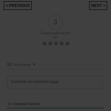
Navegação
< PREVIOUS
NEXT >
de
0
artigos
Classificação do Arti
go
Subscrever
0
COMENTÁRIOS