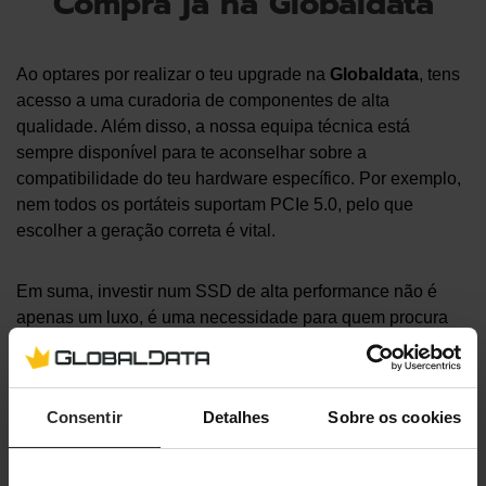
Compra já na Globaldata
Ao optares por realizar o teu upgrade na
Globaldata
, tens
acesso a uma curadoria de componentes de alta
qualidade. Além disso, a nossa equipa técnica está
sempre disponível para te aconselhar sobre a
compatibilidade do teu hardware específico. Por exemplo,
nem todos os portáteis suportam PCIe 5.0, pelo que
escolher a geração correta é vital.
Em suma, investir num SSD de alta performance não é
apenas um luxo, é uma necessidade para quem procura
produtividade e fluidez em 2026. A longevidade do teu
equipamento será drasticamente aumentada, evitando a
necessidade de comprar um computador novo tão cedo.
Consentir
Detalhes
Sobre os cookies