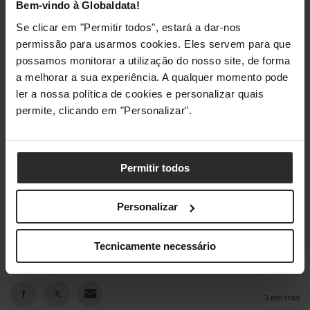
Bem-vindo à Globaldata!
Se clicar em "Permitir todos", estará a dar-nos
permissão para usarmos cookies. Eles servem para que
Globaldata.pt
possamos monitorar a utilização do nosso site, de forma
a melhorar a sua experiência. A qualquer momento pode
ler a nossa política de cookies e personalizar quais
Consegues imaginar o teu sistema a voar? Visita a
permite, clicando em "Personalizar".
Globaldata.pt
para escolheres o teu novo SSD Team
Group e dá hoje o upgrade que o teu setup merece.
Permitir todos
Visita-nos
Team Group
Personalizar
Já conhecias a Team Group? Partilha nos comentários
em baixo!
Tecnicamente necessário
3 min read