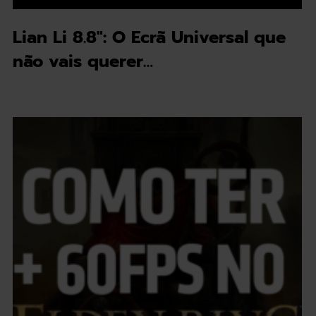
Lian Li 8.8": O Ecrã Universal que
não vais querer…