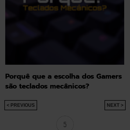
Porquê que a escolha dos Gamers
são teclados mecânicos?
Navegação
< PREVIOUS
NEXT >
de
5
artigos