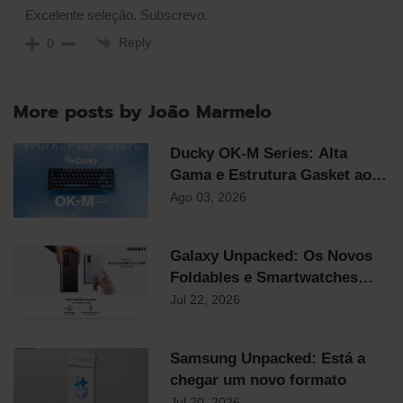
Excelente seleção. Subscrevo.
Reply
0
More posts by João Marmelo
Ducky OK-M Series: Alta
Gama e Estrutura Gasket ao
Preço Mais Competitivo do
Ago 03, 2026
Mercado
Galaxy Unpacked: Os Novos
Foldables e Smartwatches
Samsung já chegaram!
Jul 22, 2026
Samsung Unpacked: Está a
chegar um novo formato
Jul 20, 2026