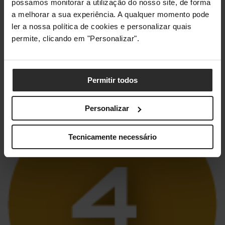
possamos monitorar a utilização do nosso site, de forma
rápida que podes ter. E vamos ser honestos: não
a melhorar a sua experiência. A qualquer momento pode
precisas de três softwares de RGB diferentes a
ler a nossa política de cookies e personalizar quais
correr ao mesmo tempo. “Ah, mas os meus
permite, clicando em "Personalizar".
periféricos são de marcas diferentes!” – Calma,
podes usar o
SignalRGB
(que é gratuito) para
controlar quase todo o teu ecossistema de luzes
numa só app.
Permitir todos
Personalizar
Tecnicamente necessário