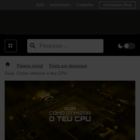
Skip
B2B
noblechairs
Contactos
Globaldata Shop
to
content
Página inicial
Posts em destaque
Guia: Como otimizar o teu CPU