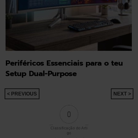
Periféricos Essenciais para o teu
Setup Dual-Purpose
Navegação
< PREVIOUS
NEXT >
de
0
artigos
Classificação do Arti
go