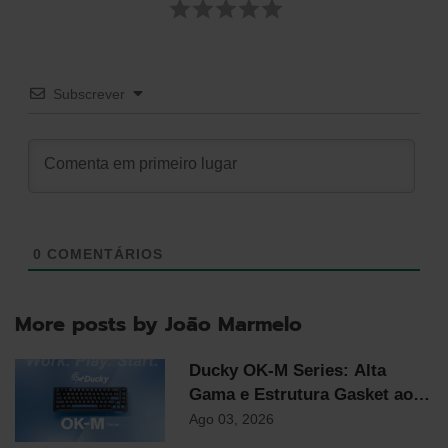
Subscrever
0
COMENTÁRIOS
More posts by João Marmelo
Ducky OK-M Series: Alta
Gama e Estrutura Gasket ao
Preço Mais Competitivo do
Ago 03, 2026
Mercado