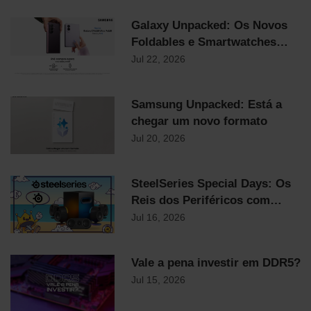
Galaxy Unpacked: Os Novos
Foldables e Smartwatches
Samsung já chegaram!
Jul 22, 2026
Samsung Unpacked: Está a
chegar um novo formato
Jul 20, 2026
SteelSeries Special Days: Os
Reis dos Periféricos com
Descontos Flash Até
Jul 16, 2026
Domingo!
Vale a pena investir em DDR5?
Jul 15, 2026