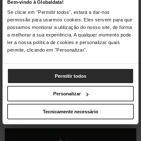
performance.
Bem-vindo à Globaldata!
Se clicar em "Permitir todos", estará a dar-nos
Strimers Lian Li
permissão para usarmos cookies. Eles servem para que
possamos monitorar a utilização do nosso site, de forma
Porquê escolher Lian Li na
a melhorar a sua experiência. A qualquer momento pode
ler a nossa política de cookies e personalizar quais
Globaldata?
permite, clicando em "Personalizar".
Montar um PC com componentes Lian Li é garantir que o
Permitir todos
teu investimento em hardware é valorizado. É a marca que
permite que a fiabilidade da Kingston e o poder da ASUS
brilhem (literalmente) num ambiente desenhado para a
Personalizar
perfeição. Se queres um setup que cause impacto sempre
que alguém entra no teu quarto ou escritório, a escolha é
Tecnicamente necessário
simples.