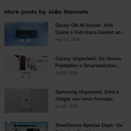
More posts by João Marmelo
Ducky OK-M Series: Alta
Gama e Estrutura Gasket ao
Preço Mais Competitivo do
Ago 03, 2026
Mercado
Galaxy Unpacked: Os Novos
Foldables e Smartwatches
Samsung já chegaram!
Jul 22, 2026
Samsung Unpacked: Está a
chegar um novo formato
Jul 20, 2026
SteelSeries Special Days: Os