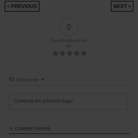
Navegação
< PREVIOUS
NEXT >
de
0
artigos
Classificação do Arti
go
Subscrever
0
COMENTÁRIOS