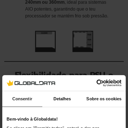
240mm ou 360mm
, ideal para sistemas
AIO potentes, garantindo que o teu
processador se mantém frio sob pressão.
Flexibilidade para PSU e
Armazenamento
Consentir
Detalhes
Sobre os cookies
Apesar do seu foco no formato pequeno, a V100 MINI não
o restringe nas opções de energia ou armazenamento:
Bem-vindo à Globaldata!