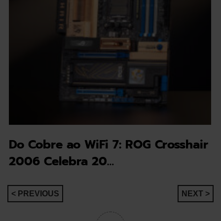
Do Cobre ao WiFi 7: ROG Crosshair
2006 Celebra 20…
Navegação
< PREVIOUS
NEXT >
de