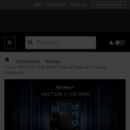
Skip
B2B
noblechairs
Contactos
Globaldata Shop
to
content
Página inicial
Notícias
Lian Li VECTOR V100 MINI: Poder e Estilo em Formato
Compacto