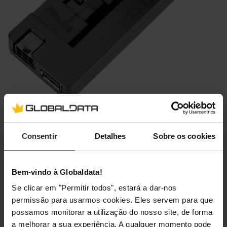
Hub de Controlo Phanteks
Consentir
Detalhes
Sobre os cookies
Nexlinq
Comprar já
Bem-vindo à Globaldata!
Se clicar em "Permitir todos", estará a dar-nos
Adquire já o teu Hub controlador NexLinq em
permissão para usarmos cookies. Eles servem para que
globaldata.pt, e cria o teu super ecossistema Phanteks!
possamos monitorar a utilização do nosso site, de forma
a melhorar a sua experiência. A qualquer momento pode