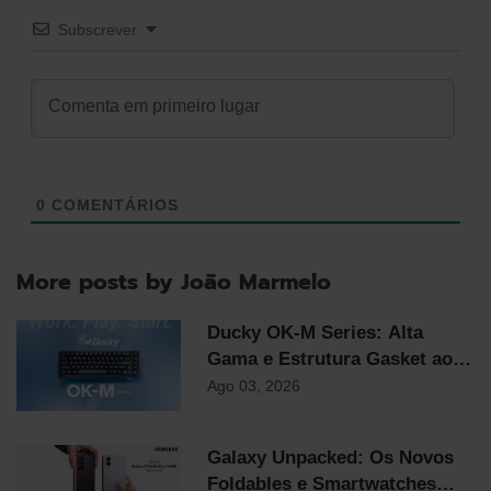
Subscrever
0
COMENTÁRIOS
More posts by João Marmelo
Ducky OK-M Series: Alta
Gama e Estrutura Gasket ao
Preço Mais Competitivo do
Ago 03, 2026
Mercado
Galaxy Unpacked: Os Novos
Foldables e Smartwatches