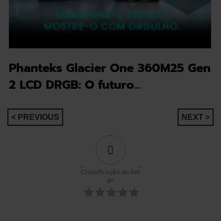
Phanteks Glacier One 360M25 Gen
2 LCD DRGB: O futuro…
Navegação
< PREVIOUS
NEXT >
de
0
artigos
Classificação do Arti
go