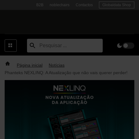
Skip
B2B
noblechairs
Contactos
Globaldata Shop
to
content
Página inicial
Notícias
Phanteks NEXLINQ: A Atualização que não vais querer perder!