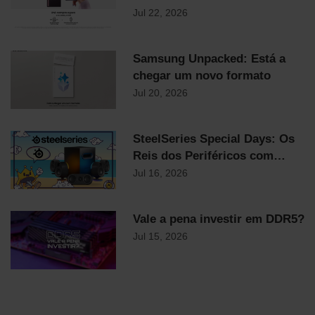
Samsung já chegaram!
Jul 22, 2026
Samsung Unpacked: Está a
chegar um novo formato
Jul 20, 2026
SteelSeries Special Days: Os
Reis dos Periféricos com
Descontos Flash Até
Jul 16, 2026
Domingo!
Vale a pena investir em DDR5?
Jul 15, 2026