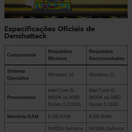
Especificações Oficiais de
Denshattack
Requisitos
Requisitos
Componente
Mínimos
Recomendados
Sistema
Windows 10
Windows 11
Operativo
Intel Core i5-
Intel Core i5-
Processador
6600K ou AMD
9600K ou AMD
Ryzen 3 2200G
Ryzen 5 1600
Memória RAM
8 GB RAM
8 GB RAM
NVIDIA GeForce
NVIDIA GeForce