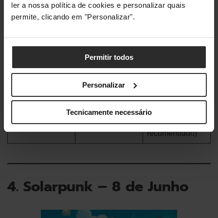
ler a nossa política de cookies e personalizar quais
AMD Radeon
NVIDIA GeForce
permite, clicando em "Personalizar".
Placa Gráfica
RX 6700 XT ou
RTX 3070 Ti /
NVIDIA GeForce
AMD Radeon
RTX 2070
RX 6800 XT
Permitir todos
Versão DirectX
Versão 12
Versão 12
Personalizar
60 GB de
60 GB de
espaço
Armazenament
espaço
disponível
Tecnicamente necessário
o
disponível (SSD
(NVMe
obrigatório)
recomendado)
4. Solarpunk – 8 de Junho