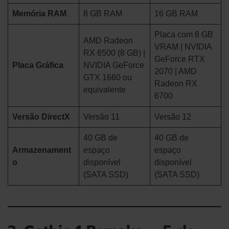
Memória RAM
8 GB RAM
16 GB RAM
Placa com 8 GB
AMD Radeon
VRAM | NVIDIA
RX 6500 (8 GB) |
GeForce RTX
Placa Gráfica
NVIDIA GeForce
2070 | AMD
GTX 1660 ou
Radeon RX
equivalente
6700
Versão DirectX
Versão 11
Versão 12
40 GB de
40 GB de
Armazenament
espaço
espaço
o
disponível
disponível
(SATA SSD)
(SATA SSD)