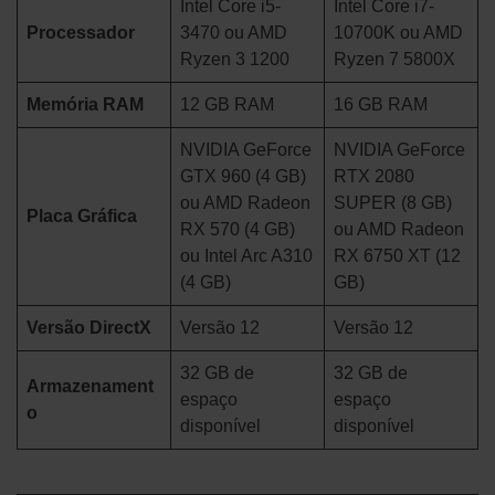
Intel Core i5-
Intel Core i7-
Processador
3470 ou AMD
10700K ou AMD
Ryzen 3 1200
Ryzen 7 5800X
Memória RAM
12 GB RAM
16 GB RAM
NVIDIA GeForce
NVIDIA GeForce
GTX 960 (4 GB)
RTX 2080
ou AMD Radeon
SUPER (8 GB)
Placa Gráfica
RX 570 (4 GB)
ou AMD Radeon
ou Intel Arc A310
RX 6750 XT (12
(4 GB)
GB)
Versão DirectX
Versão 12
Versão 12
32 GB de
32 GB de
Armazenament
espaço
espaço
o
disponível
disponível