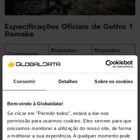
Especificações Oficiais de Gothic 1
Remake
Requisitos
Requisitos
Componente
Mínimos
Recomendados
Windows 10 (64-
Windows 10 (64-
Sistema
bit) / Windows 11
bit) / Windows 11
Consentir
Detalhes
Sobre os cookies
Operativo
(64-bit)
(64-bit)
Intel Core i7-
Intel Core i7-
Bem-vindo à Globaldata!
Processador
7700K / AMD
7700K / AMD
Se clicar em "Permitir todos", estará a dar-nos
Ryzen 5 1600X
Ryzen 5 3600X
permissão para usarmos cookies. Eles servem para que
Memória RAM
16 GB RAM
32 GB RAM
possamos monitorar a utilização do nosso site, de forma
a melhorar a sua experiência. A qualquer momento pode
8 GB VRAM,
12 GB VRAM,