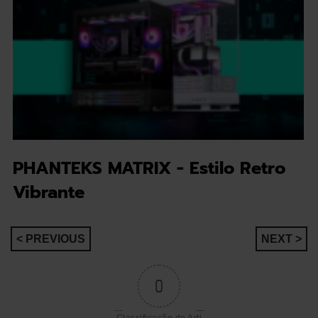
PHANTEKS MATRIX - Estilo Retro
Vibrante
Navegação
< PREVIOUS
NEXT >
de
0
artigos