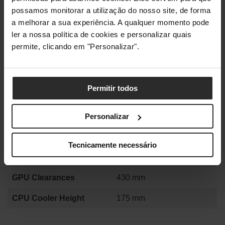
Temperado, Plástico ABS
possamos monitorar a utilização do nosso site, de forma
a melhorar a sua experiência. A qualquer momento pode
1 x USB-C 3.2 Gen2x2
ler a nossa política de cookies e personalizar quais
I/O Frontal
1 x USB-A 3.0
permite, clicando em "Personalizar".
1 x Mic/Headphone combo
Topo: 3 x 120mm
Ventoinhas Suportadas
Fundo: 3 x 120mm
Permitir todos
Trás: 1 x 120mm
3 x M25-120 D-RGB Gen 1
Personalizar
Ventoinhas Incluídas
(Ventoinhas invertidas)
Tecnicamente necessário
Radiador no topo: até
Arrefecimento
360mm
GPU Clearances
430 mm
CPU Cooler Height
175 mm