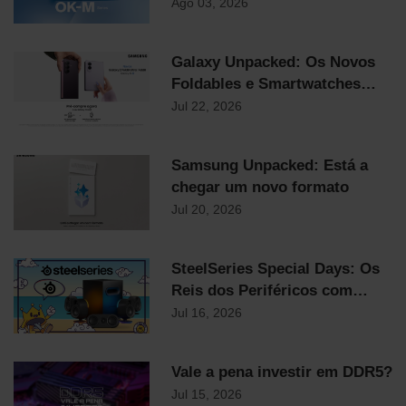
Preço Mais Competitivo do
Ago 03, 2026
Mercado
Galaxy Unpacked: Os Novos
Foldables e Smartwatches
Samsung já chegaram!
Jul 22, 2026
Samsung Unpacked: Está a
chegar um novo formato
Jul 20, 2026
SteelSeries Special Days: Os
Reis dos Periféricos com
Descontos Flash Até
Jul 16, 2026
Domingo!
Vale a pena investir em DDR5?
Jul 15, 2026