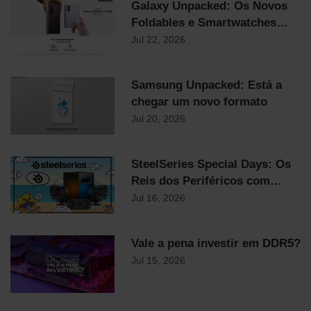
Galaxy Unpacked: Os Novos
Foldables e Smartwatches
Samsung já chegaram!
Jul 22, 2026
Samsung Unpacked: Está a
chegar um novo formato
Jul 20, 2026
SteelSeries Special Days: Os
Reis dos Periféricos com
Descontos Flash Até
Jul 16, 2026
Domingo!
Vale a pena investir em DDR5?
Jul 15, 2026