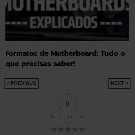
Formatos de Motherboard: Tudo o
que precisas saber!
Navegação
< PREVIOUS
NEXT >
de
0
artigos
Classificação do Arti
go