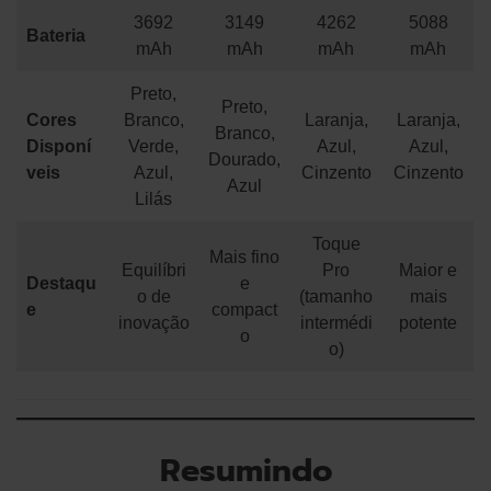
3692
3149
4262
5088
Bateria
mAh
mAh
mAh
mAh
Preto,
Preto,
Cores
Branco,
Laranja,
Laranja,
Branco,
Disponí
Verde,
Azul,
Azul,
Dourado,
veis
Azul,
Cinzento
Cinzento
Azul
Lilás
Toque
Mais fino
Equilíbri
Pro
Maior e
Destaqu
e
o de
(tamanho
mais
e
compact
inovação
intermédi
potente
o
o)
Resumindo