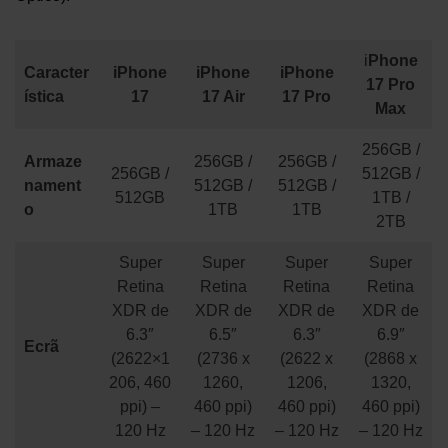
i
Phone
Caracter
iPhone
iPhone
iPhone
17 Pro
ística
17
17 Air
17 Pro
Max
256GB /
Armaze
256GB /
256GB /
256GB /
512GB /
nament
512GB /
512GB /
512GB
1TB /
o
1TB
1TB
2TB
Super
Super
Super
Super
Retina
Retina
Retina
Retina
XDR de
XDR de
XDR de
XDR de
6.3″
6.5″
6.3″
6.9″
Ecrã
(2622×1
(2736 x
(2622 x
(2868 x
206, 460
1260,
1206,
1320,
ppi) –
460 ppi)
460 ppi)
460 ppi)
120 Hz
– 120 Hz
– 120 Hz
– 120 Hz