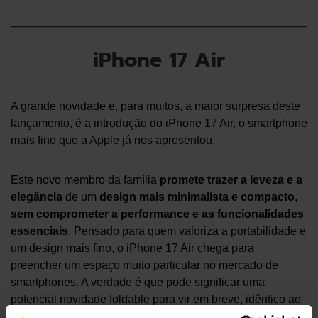
iPhone 17 Air
A grande novidade e, para muitos, a maior surpresa deste
lançamento, é a introdução do iPhone 17 Air, o smartphone
mais fino que a Apple já nos apresentou.
Este novo membro da família
promete trazer a leveza e a
elegância
de um
design mais minimalista e compacto
,
sem comprometer a performance e as funcionalidades
essenciais
. Pensado para quem valoriza a portabilidade e
um design mais fino, o iPhone 17 Air chega para
preencher um espaço muito particular no mercado de
smartphones. A verdade é que pode significar uma
potencial novidade foldable para vir em breve, idêntico ao
que vimos a Samsung e Huawei a fazerem no passado…