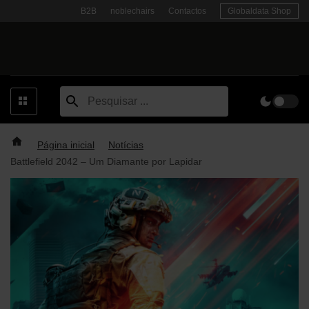
Skip
B2B
noblechairs
Contactos
Globaldata Shop
to
content
Página inicial
Notícias
Battlefield 2042 – Um Diamante por Lapidar