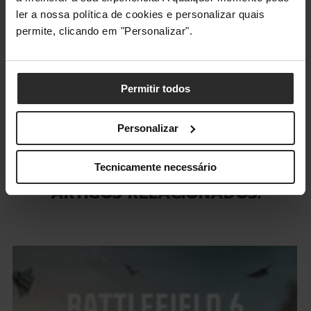
está numa fase prematura e vai ver as suas lacunas
ler a nossa política de cookies e personalizar quais
corrigidas num futuro próximo. O jogo tem um potencial
permite, clicando em "Personalizar".
enorme, mas por enquanto ainda está aquém do que se
esperava. Sem dúvida, um diamante por lapidar.
Permitir todos
2 min read
Personalizar
NOTÍCIAS
POSTS EM DESTAQUE
Tecnicamente necessário
ARTIGOS RELACIONADOS: