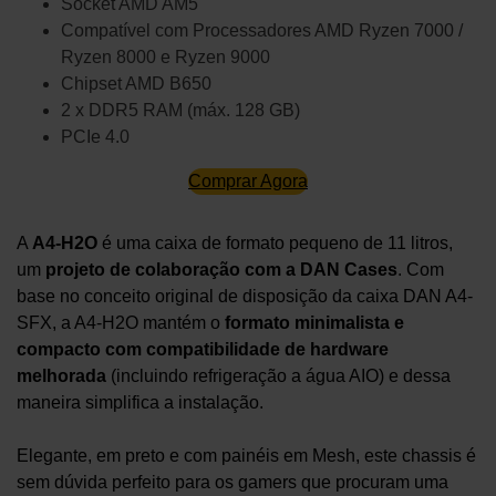
Socket AMD AM5
Compatível com Processadores AMD Ryzen 7000 /
Ryzen 8000 e Ryzen 9000
Chipset AMD B650
2 x DDR5 RAM (máx. 128 GB)
PCIe 4.0
Comprar Agora
A
A4-H2O
é uma caixa de formato pequeno de 11 litros,
um
projeto de colaboração com a DAN Cases
. Com
base no conceito original de disposição da caixa DAN A4-
SFX, a A4-H2O mantém o
formato minimalista
e
compacto
com compatibilidade de hardware
melhorada
(incluindo refrigeração a água AIO) e dessa
maneira simplifica a instalação.
Elegante, em preto e com painéis em Mesh, este chassis é
sem dúvida perfeito para os gamers que procuram uma