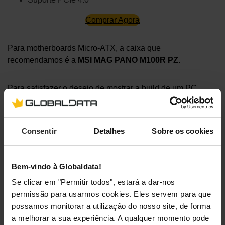
Comprar Agora
Para motherboards Micro-ATX, a caixa que
recomendamos é a
MSI MAG PANO M100R PZ
.
Para satisfazer o desejo de mostrar a build de um PC
ARGB, a série
MAG PANO M100
, com o propósito de
melhorar a estética e a limpeza inclui um
espaço
panorâmico de 270 graus
,
suporta uma motherboard
Consentir
Detalhes
Sobre os cookies
de ligação traseira
e vem com uma
ventoinha de lâmina
inversa na lateral
, uma placa de controlo ARGB-PWM de
1 para 4 para permitir ao utilizador organizar facilmente os
Bem-vindo à Globaldata!
cabos.
Se clicar em "Permitir todos", estará a dar-nos
permissão para usarmos cookies. Eles servem para que
Com suporte para
motherboards Micro-ATX
, esta caixa
possamos monitorar a utilização do nosso site, de forma
não só é compatível com
um radiador AiO no topo de até
a melhorar a sua experiência. A qualquer momento pode
360 mm e na traseira de até 140mm, GPUs com até 390