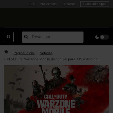
Skip
B2B
noblechairs
Contactos
Globaldata Shop
to
content
Página inicial
Notícias
Call of Duty: Warzone Mobile disponível para iOS e Android!