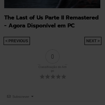
The Last of Us Parte II Remastered
- Agora Disponível em PC
Navegação
< PREVIOUS
NEXT >
de
0
artigos
Classificação do Arti
go
Subscrever