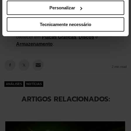
incrivelmente rápida. Não percas esta oportunidade!
Personalizar
Queres outro produto da PNY que melhor se adapte
Tecnicamente necessário
às tuas necessidades? Vê o que temos para te
oferecer em
Placas Gráficas
,
Discos
e
Armazenamento
.
2 min read
ANÁLISES
NOTÍCIAS
ARTIGOS RELACIONADOS: