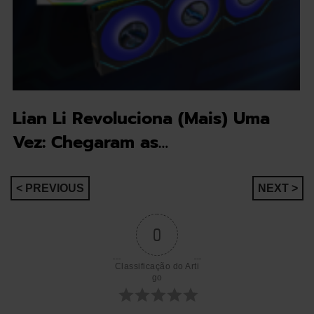
Lian Li Revoluciona (Mais) Uma
Vez: Chegaram as…
Navegação
< PREVIOUS
NEXT >
de
0
artigos
Classificação do Arti
go