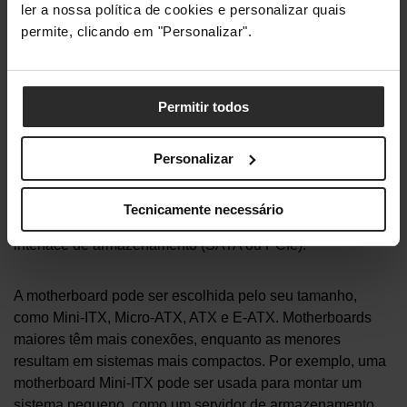
ler a nossa política de cookies e personalizar quais
hardware
, a
fonte de alimentação
, a
placa gráfica
,
permite, clicando em "Personalizar".
processador
, etc… -, a
motherboard
também determina
que outras peças de hardware o
computador
pode usar.
Por outras palavras, nem todos os componentes são
compatíveis com todas as motherboards.
Permitir todos
Por exemplo, a
motherboard
estabelece a potência do
Personalizar
processador que o teu
PC
pode suportar, a tecnologia de
memória (DDR5, DDR4, DDR3, etc.), o formato do
Tecnicamente necessário
armazenamento (2,5 polegadas, mSATA ou M.2) e a
interface de armazenamento (SATA ou PCIe).
A motherboard pode ser escolhida pelo seu tamanho,
como Mini-ITX, Micro-ATX, ATX e E-ATX. Motherboards
maiores têm mais conexões, enquanto as menores
resultam em sistemas mais compactos. Por exemplo, uma
motherboard Mini-ITX pode ser usada para montar um
sistema pequeno, como um servidor de armazenamento.