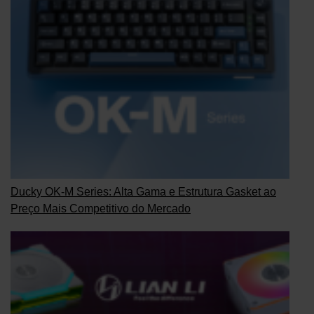
Ducky OK-M Series: Alta Gama e Estrutura Gasket ao
Preço Mais Competitivo do Mercado