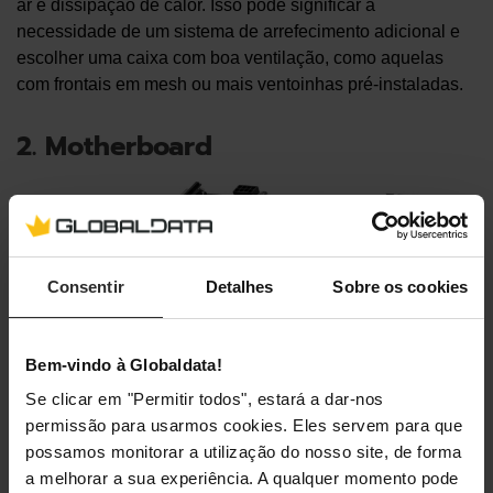
ar e dissipação de calor. Isso pode significar a
necessidade de um sistema de arrefecimento adicional e
escolher uma caixa com boa ventilação, como aquelas
com frontais em mesh ou mais ventoinhas pré-instaladas.
2. Motherboard
Consentir
Detalhes
Sobre os cookies
Bem-vindo à Globaldata!
Se clicar em "Permitir todos", estará a dar-nos
permissão para usarmos cookies. Eles servem para que
possamos monitorar a utilização do nosso site, de forma
a melhorar a sua experiência. A qualquer momento pode
A motherboard é a placa que conecta tudo – todo o