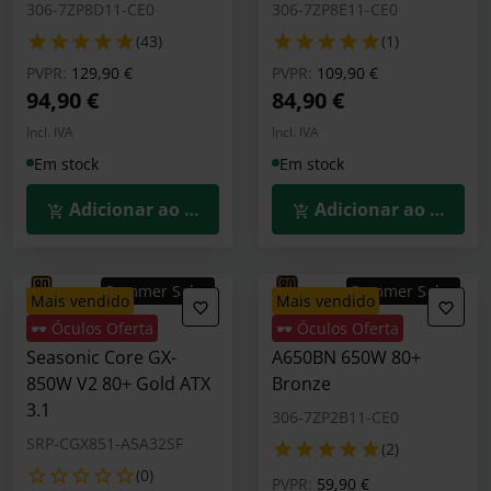
306-7ZP8D11-CE0
306-7ZP8E11-CE0
(43)
(1)
Preço reduzido de
para
Preço reduzido de
para
PVPR:
129,90 €
PVPR:
109,90 €
94,90 €
84,90 €
Incl. IVA
Incl. IVA
Em stock
Em stock
Adicionar ao Carrinho
Adicionar ao Carrin
Summer Sales
Summer Sales
mais vendido
mais vendido
🕶️ Óculos Oferta
🕶️ Óculos Oferta
Fonte Modular
Fonte MSI MAG
Seasonic Core GX-
A650BN 650W 80+
850W V2 80+ Gold ATX
Bronze
3.1
306-7ZP2B11-CE0
SRP-CGX851-A5A32SF
(2)
(0)
Preço reduzido de
para
PVPR:
59,90 €