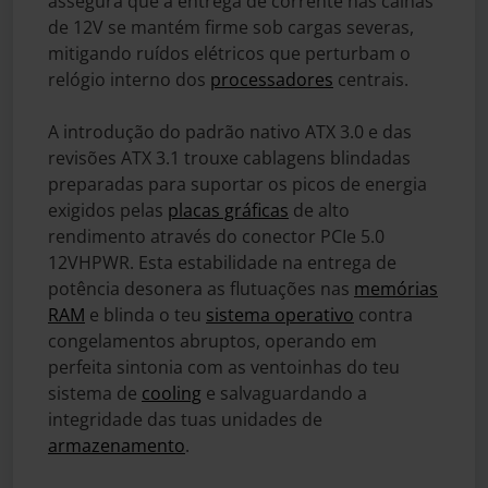
assegura que a entrega de corrente nas calhas
de 12V se mantém firme sob cargas severas,
mitigando ruídos elétricos que perturbam o
relógio interno dos
processadores
centrais.
A introdução do padrão nativo ATX 3.0 e das
revisões ATX 3.1 trouxe cablagens blindadas
preparadas para suportar os picos de energia
exigidos pelas
placas gráficas
de alto
rendimento através do conector PCIe 5.0
12VHPWR. Esta estabilidade na entrega de
potência desonera as flutuações nas
memórias
RAM
e blinda o teu
sistema operativo
contra
congelamentos abruptos, operando em
perfeita sintonia com as ventoinhas do teu
sistema de
cooling
e salvaguardando a
integridade das tuas unidades de
armazenamento
.