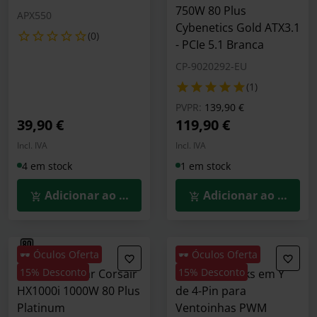
750W 80 Plus
APX550
Cybenetics Gold ATX3.1
(0)
- PCIe 5.1 Branca
CP-9020292-EU
(1)
Preço reduzido de
para
PVPR:
139,90 €
39,90 €
119,90 €
Incl. IVA
Incl. IVA
4 em stock
1 em stock
Adicionar ao Carrinho
Adicionar ao Carrin
🕶️ Óculos Oferta
🕶️ Óculos Oferta
15% Desconto
15% Desconto
Fonte Modular Corsair
Cabo Phanteks em Y
HX1000i 1000W 80 Plus
de 4-Pin para
Platinum
Ventoinhas PWM