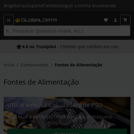
Blog
Marcas
Suporte
Contatos
Seguir a minha encomenda
4.8 no Trustpilot
Envio Gratuito em 24 HRS
- Clientes que confiam em nós
- Acima dos 50€
Início
Componentes
Fontes de Alimentação
Fontes de Alimentação
Utilize a nossa Calculadora de PSU
Veja qual a potência certa para a sua máquina.