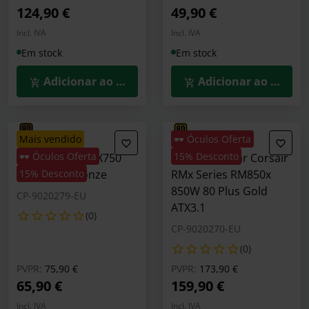
124,90 €
49,90 €
Incl. IVA
Incl. IVA
Em stock
Em stock
Adicionar ao Carrinho
Adicionar ao Carrin
mais vendido
🕶️ Óculos Oferta
🕶️ Óculos Oferta
15% Desconto
Fonte Corsair CX750
Fonte Modular Corsair
750W 80+ Bronze
15% Desconto
RMx Series RM850x
850W 80 Plus Gold
CP-9020279-EU
ATX3.1
(0)
CP-9020270-EU
(0)
Preço reduzido de
para
Preço reduzido de
para
PVPR:
75,90 €
PVPR:
173,90 €
65,90 €
159,90 €
Incl. IVA
Incl. IVA