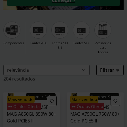
Começar >
Componentes
Fontes ATX
Fontes ATX
Fontes SFX
Acessórios
3.1
para
Fontes
Filtrar
204 resultados
Summer Sales
Summer Sales
mais vendido
mais vendido
🕶️ Óculos Oferta
🕶️ Óculos Oferta
Fonte Modular MSI
Fonte Modular MSI
MAG A850GL 850W 80+
MAG A750GL 750W 80+
Gold PCIE5 II
Gold PCIE5 II