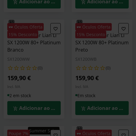
Adicionar ao Carrinho
Adicionar ao Carrin
🕶️ Óculos Oferta
🕶️ Óculos Oferta
15% Desconto
15% Desconto
Fonte Modular Lian Li
Fonte Modular Lian Li
SX 1200W 80+ Platinum
SX 1200W 80+ Platinum
Branco
Preto
SX1200WW
SX1200WB
(0)
(0)
159,90 €
159,90 €
Incl. IVA
Incl. IVA
2 em stock
Em stock
Adicionar ao Carrinho
Adicionar ao Carrin
Summer Sales
Poupe 7%
🕶️ Óculos Oferta