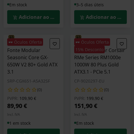
Em stock
3–5 dias úteis
Adicionar ao Carrinho
Adicionar ao Carrin
🕶️ Óculos Oferta
🕶️ Óculos Oferta
15% Desconto
Fonte Modular
Fonte Modular Corsair
Seasonic Core GX-
RMe Series RM1000e
650W V2 80+ Gold ATX
1000W 80 Plus Gold
3.1
ATX3.1 - PCIe 5.1
SRP-CGX651-A5A32SF
CP-9020297-EU
(0)
(0)
Preço reduzido de
para
Preço reduzido de
para
PVPR:
109,90 €
PVPR:
199,90 €
89,90 €
151,90 €
Incl. IVA
Incl. IVA
1 em stock
Em stock