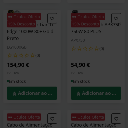
🕶️ Óculos Oferta
🕶️ Óculos Oferta
15% Desconto
15% Desconto
Fonte Modular Lian Li
Fonte Montech APX750
Edge 1000W 80+ Gold
750W 80 PLUS
Preto
APX750
EG1000GB
(0)
(0)
154,90 €
54,90 €
Incl. IVA
Incl. IVA
Em stock
Em stock
Adicionar ao Carrinho
Adicionar ao Carrin
🕶️ Óculos Oferta
🕶️ Óculos Oferta
Cabo de Alimentação
Cabo de Alimentação