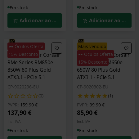
Em stock
Em stock
Adicionar ao Carrinho
Adicionar ao Carrin
🕶️ Óculos Oferta
mais vendido
15% Desconto
🕶️ Óculos Oferta
Fonte Modular Corsair
Fonte Modular Corsair
RMe Series RM850e
RMe Series RM650e
15% Desconto
850W 80 Plus Gold
650W 80 Plus Gold
ATX3.1 - PCIe 5.1
ATX3.1 - PCIe 5.1
CP-9020296-EU
CP-9020302-EU
(0)
(1)
Preço reduzido de
para
Preço reduzido de
para
PVPR:
159,90 €
PVPR:
99,90 €
137,90 €
85,90 €
Incl. IVA
Incl. IVA
Em stock
Em stock