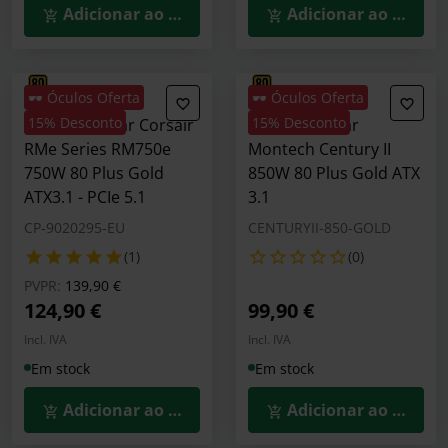
Adicionar ao Carrinho
Adicionar ao Carrin
🕶️ Óculos Oferta
🕶️ Óculos Oferta
15% Desconto
15% Desconto
Fonte Modular Corsair
Fonte Modular
RMe Series RM750e
Montech Century II
750W 80 Plus Gold
850W 80 Plus Gold ATX
ATX3.1 - PCIe 5.1
3.1
CP-9020295-EU
CENTURYII-850-GOLD
(1)
(0)
Preço reduzido de
para
PVPR:
139,90 €
124,90 €
99,90 €
Incl. IVA
Incl. IVA
Em stock
Em stock
Adicionar ao Carrinho
Adicionar ao Carrin