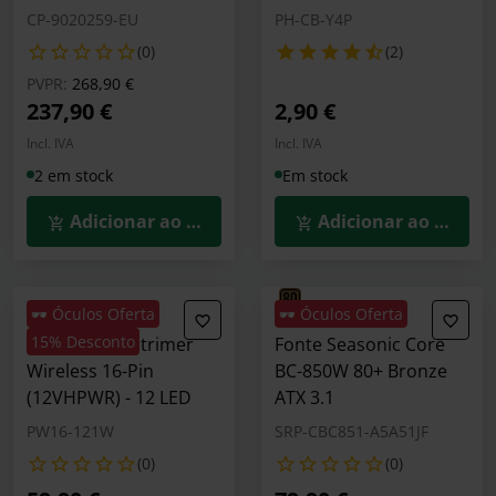
CP-9020259-EU
PH-CB-Y4P
(0)
(2)
Preço reduzido de
para
PVPR:
268,90 €
237,90 €
2,90 €
Incl. IVA
Incl. IVA
2 em stock
Em stock
Adicionar ao Carrinho
Adicionar ao Carrin
🕶️ Óculos Oferta
🕶️ Óculos Oferta
15% Desconto
Cabo Lian Li Strimer
Fonte Seasonic Core
Wireless 16-Pin
BC-850W 80+ Bronze
(12VHPWR) - 12 LED
ATX 3.1
PW16-121W
SRP-CBC851-A5A51JF
(0)
(0)