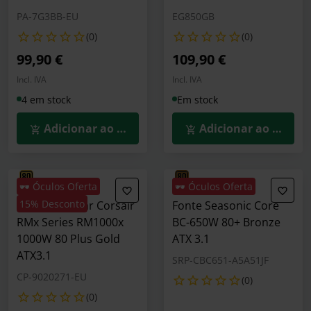
PA-7G3BB-EU
EG850GB
(0)
(0)
99,90 €
109,90 €
Incl. IVA
Incl. IVA
4 em stock
Em stock
Adicionar ao Carrinho
Adicionar ao Carrin
🕶️ Óculos Oferta
🕶️ Óculos Oferta
15% Desconto
Fonte Modular Corsair
Fonte Seasonic Core
RMx Series RM1000x
BC-650W 80+ Bronze
1000W 80 Plus Gold
ATX 3.1
ATX3.1
SRP-CBC651-A5A51JF
CP-9020271-EU
(0)
(0)