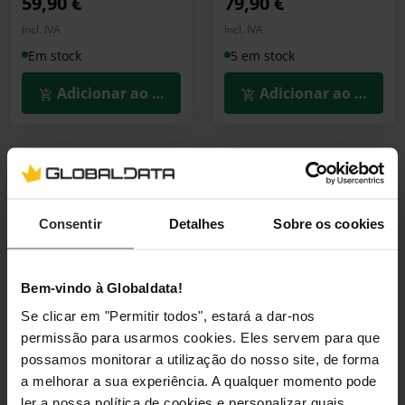
59,90 €
79,90 €
Incl. IVA
Incl. IVA
Em stock
5 em stock
Adicionar ao Carrinho
Adicionar ao Carrin
🕶️ Óculos Oferta
🕶️ Óculos Oferta
15% Desconto
Fonte Seasonic G12
Fonte Modular Corsair
GC-650W 80+ Gold
RMe Series RM1200e
Consentir
Detalhes
Sobre os cookies
1200W 80 Plus Gold
SSP-650RT2
ATX 3.1 - PCIe 5.1
(1)
CP-9020258-EU
Bem-vindo à Globaldata!
(0)
Se clicar em "Permitir todos", estará a dar-nos
Preço reduzido de
para
Preço reduzido de
para
permissão para usarmos cookies. Eles servem para que
PVPR:
86,90 €
PVPR:
321,90 €
79,90 €
219,90 €
possamos monitorar a utilização do nosso site, de forma
a melhorar a sua experiência. A qualquer momento pode
Incl. IVA
Incl. IVA
ler a nossa política de cookies e personalizar quais