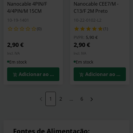
Nanocable 4PIN/F
Nanocable CEE7/M -
4/4PIN/M 15CM
C13/F 2M Preto
10-19-1401
10-22-0102-L2
(0)
(1)
Preço reduzido de
para
PVPR:
5,90 €
2,90 €
2,90 €
Incl. IVA
Incl. IVA
Em stock
Em stock
Adicionar ao Carrinho
Adicionar ao Carrin
1
2
...
6
Fontes de Alimentação: