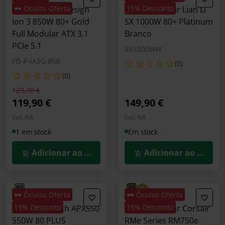
🕶️ Óculos Oferta
15% Desconto
Fonte Fractal Design
Fonte Modular Lian Li
Ion 3 850W 80+ Gold
SX 1000W 80+ Platinum
Full Modular ATX 3.1
Branco
PCIe 5.1
SX1000WW
FD-P-IA3G-850
(0)
(0)
Preço reduzido de
para
129,90 €
119,90 €
149,90 €
Incl. IVA
Incl. IVA
1 em stock
Em stock
Adicionar ao Carrinho
Adicionar ao Carrin
🕶️ Óculos Oferta
🕶️ Óculos Oferta
15% Desconto
15% Desconto
Fonte Montech APX550
Fonte Modular Corsair
550W 80 PLUS
RMe Series RM750e