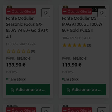
Summer Sales
🕶️ Óculos Oferta
🕶️ Óculos Oferta
Fonte Modular
Fonte Modular MSI
Seasonic Focus GX-
MAG A1000GL 1000W
850W V4 80+ Gold ATX
80+ Gold PCIE5 II
3.1
306-7ZP9D11-CE0
FOCUS-GX-850-V4
(3)
(0)
Preço reduzido de
para
Preço reduzido de
para
PVPR:
159,90 €
PVPR:
169,90 €
139,90 €
119,90 €
Incl. IVA
Incl. IVA
4 em stock
Em stock
Adicionar ao Carrinho
Adicionar ao Carrin
🕶️ Óculos Oferta
🕶️ Óculos Oferta