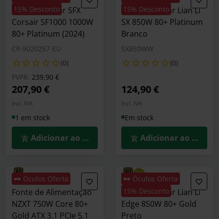
15% Desconto
15% Desconto
Fonte Modular SFX
Fonte Modular Lian Li
Corsair SF1000 1000W
SX 850W 80+ Platinum
80+ Platinum (2024)
Branco
CP-9020257-EU
SX850WW
(0)
(0)
Preço reduzido de
para
PVPR:
239,90 €
207,90 €
124,90 €
Incl. IVA
Incl. IVA
1 em stock
Em stock
Adicionar ao Carrinho
Adicionar ao Carrin
🕶️ Óculos Oferta
🕶️ Óculos Oferta
15% Desconto
Fonte de Alimentação
Fonte Modular Lian Li
NZXT 750W Core 80+
Edge 850W 80+ Gold
Gold ATX 3.1 PCIe 5.1
Preto