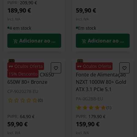
Preço reduzido de
para
PVPR:
209,90 €
189,90 €
59,90 €
Incl. IVA
Incl. IVA
4 em stock
Em stock
Adicionar ao Carrinho
Adicionar ao Carrin
🕶️ Óculos Oferta
🕶️ Óculos Oferta
15% Desconto
Fonte Corsair CX650
Fonte de Alimentação
650W 80+ Bronze
NZXT 1000W 80+ Gold
ATX 3.1 PCIe 5.1
CP-9020278-EU
PA-0G2BB-EU
(0)
(1)
Preço reduzido de
para
Preço reduzido de
para
PVPR:
64,90 €
PVPR:
179,90 €
59,90 €
159,90 €
Incl. IVA
Incl. IVA