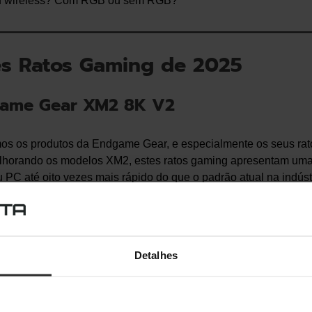
ou wireless? Com RGB ou sem RGB?
s Ratos Gaming de 2025
ame Gear XM2 8K V2
os os produtos da Endgame Gear, e especialmente os seus ra
lhorando os modelos XM2, estes ratos gaming apresentam uma
 PC até oito vezes mais rápido do que o padrão atual na indústr
otalmente otimizado pelo sensor ótico PixArt PAW3950 U+1F95
Detalhes
Rato Gaming Endgame Gear XM2 8k V2
White Frost