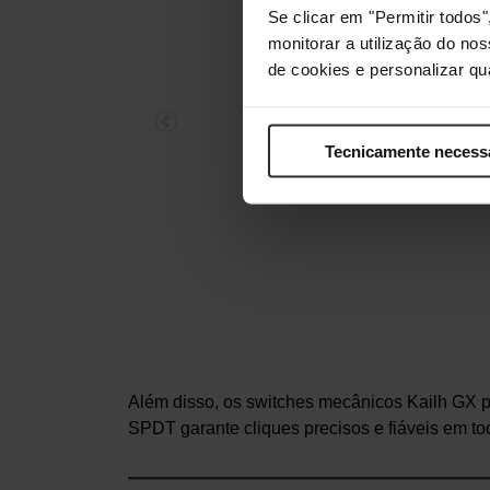
Se clicar em "Permitir todo
monitorar a utilização do no
de cookies e personalizar qu
 V2 – Dark
Tecnicamente necess
Além disso, os switches mecânicos Kailh GX pr
SPDT garante cliques precisos e fiáveis em to