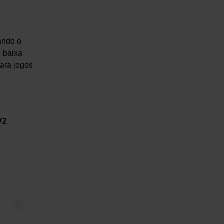
ando o
e baixa
ara jogos
V2