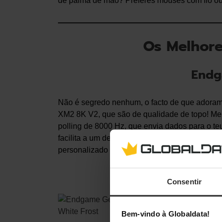
de palma de mão? Preferes mouses com fio 
Os Melhore
Endg
Não é segredo nenhum, o facto de que adoram
XM2 8K V2, que são de qualidade de topo! Me
polling de 8000 Hz, que envia dados para o teu
facilita a um desempenho responsivo, que é t
personalizado com até 30 000 CPI.
Consentir
Bem-vindo à Globaldata!