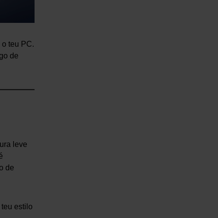
 o teu PC.
ogo de
ura leve
é
o de
teu estilo