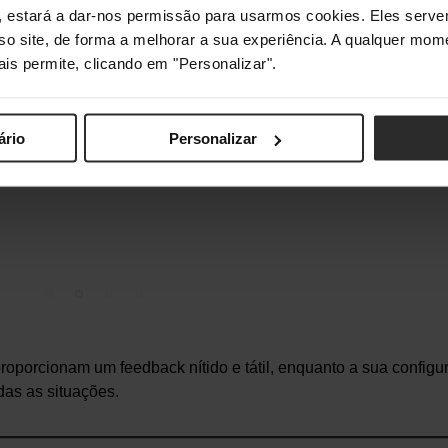
s", estará a dar-nos permissão para usarmos cookies. Eles ser
Comprar
sso site, de forma a melhorar a sua experiência. A qualquer mome
ais permite, clicando em "Personalizar".
ário
Personalizar
oporcionam um feedback nítido e tátil, enquanto a sua configu
das as situações.