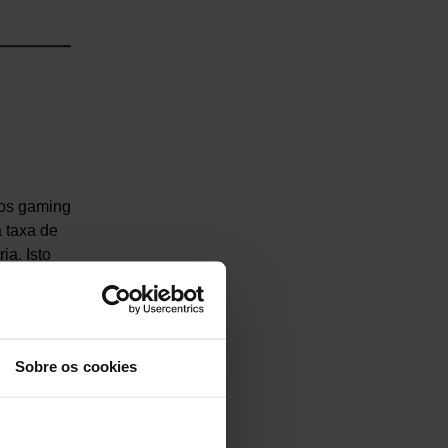
tos gaming
 taxa de
ia. Isto
A
Sobre os cookies
 –