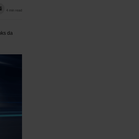
4 min read
nks da