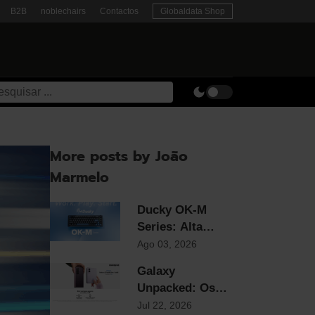
B2B
noblechairs
Contactos
Globaldata Shop
More posts by João
Marmelo
Ducky OK-M
Series: Alta
Gama e
Ago 03, 2026
Estrutura Gasket
Galaxy
ao Preço Mais
Unpacked: Os
Competitivo do
Novos Foldables
Jul 22, 2026
Mercado