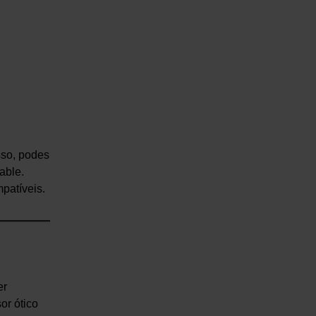
sso, podes
able.
patíveis.
er
or ótico