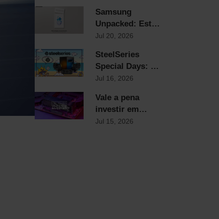
e Smartwatches
Samsung
Samsung já
Unpacked: Está
chegaram!
a chegar um
Jul 20, 2026
novo formato
SteelSeries
Special Days: Os
Reis dos
Jul 16, 2026
Periféricos com
Vale a pena
Descontos Flash
investir em
Até Domingo!
DDR5?
Jul 15, 2026