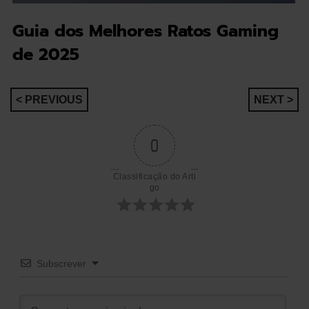
Guia dos Melhores Ratos Gaming
de 2025
Navegação
< PREVIOUS
NEXT >
de
0
artigos
Classificação do Arti
go
Subscrever