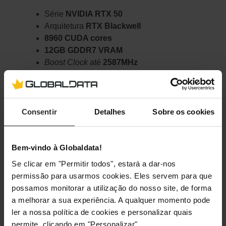
Série
NVIDIA RTX 50
Arquitetura
RTX Blackwell
8960 CUDA cores
12GB GDDR7 VRAM
Boost Clock
até
2587MHz
Comprar agora
Consentir
Detalhes
Sobre os cookies
Bem-vindo à Globaldata!
Se clicar em "Permitir todos", estará a dar-nos
permissão para usarmos cookies. Eles servem para que
possamos monitorar a utilização do nosso site, de forma
a melhorar a sua experiência. A qualquer momento pode
ler a nossa política de cookies e personalizar quais
permite, clicando em "Personalizar".