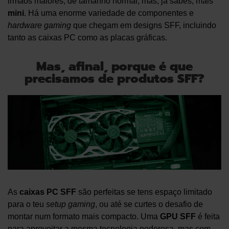
irmãos maiores, de tamanho normal, mas, já sabes, mais
mini
. Há uma enorme variedade de componentes e
hardware
gaming
que chegam em designs SFF, incluindo
tanto as caixas PC como as placas gráficas.
Mas, afinal, porque é que
precisamos de produtos SFF?
As
caixas PC SFF
são perfeitas se tens espaço limitado
para o teu
setup gaming
, ou até se curtes o desafio de
montar num formato mais compacto. Uma
GPU SFF
é feita
para aproveitar a mesma tecnologia poderosa, mas com