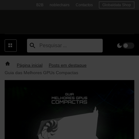
Skip
B2B
noblechairs
Contactos
Globaldata Shop
to
content
Página inicial
Posts em destaque
Guia das Melhores GPUs Compactas