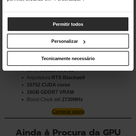
Permitir todos
Personalizar
Gráfica PNY GeForce RTX 5080 SFF Slim DF
OC 16GB GDDR7 DLSS4
Tecnicamente necessário
Série
NVIDIA RTX 50
Arquitetura
RTX Blackwell
10752 CUDA cores
16GB GDDR7 VRAM
Boost Clock
até
2730MHz
Comprar agora
Ainda à Procura da GPU