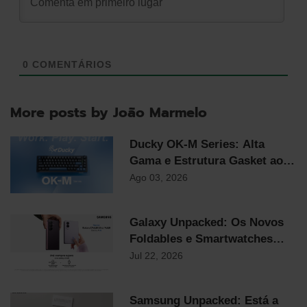
0
COMENTÁRIOS
More posts by João Marmelo
Ducky OK-M Series: Alta
Gama e Estrutura Gasket ao
Preço Mais Competitivo do
Ago 03, 2026
Mercado
Galaxy Unpacked: Os Novos
Foldables e Smartwatches
Samsung já chegaram!
Jul 22, 2026
Samsung Unpacked: Está a