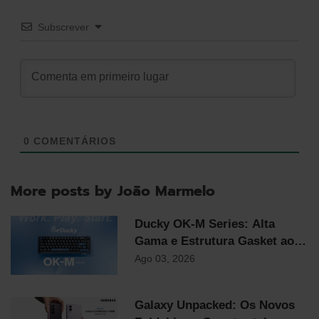
Subscrever
0
COMENTÁRIOS
More posts by João Marmelo
Ducky OK-M Series: Alta
Gama e Estrutura Gasket ao
Preço Mais Competitivo do
Ago 03, 2026
Mercado
Galaxy Unpacked: Os Novos