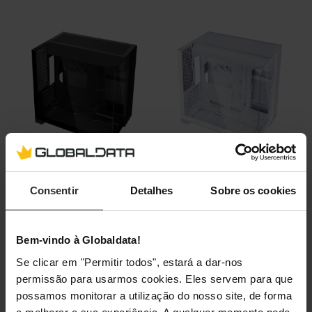
Consentir
Detalhes
Sobre os cookies
Por outro lado, a integração com ecossistemas de
iluminação modernos é exemplar. O espaço amplo permite
que os cabos sejam geridos de forma invisível, garantindo
Bem-vindo à Globaldata!
que o foco permaneça apenas no hardware. Se procuras
Se clicar em "Permitir todos", estará a dar-nos
construir um PC que seja o centro das atenções, esta
permissão para usarmos cookies. Eles servem para que
caixa é, sem dúvida, a tua melhor opção atual.
possamos monitorar a utilização do nosso site, de forma