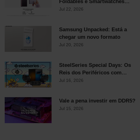
Foldables e Smartwatches
Samsung já chegaram!
Jul 22, 2026
Samsung Unpacked: Está a
chegar um novo formato
Jul 20, 2026
SteelSeries Special Days: Os
Reis dos Periféricos com
Descontos Flash Até
Jul 16, 2026
Domingo!
Vale a pena investir em DDR5?
Jul 15, 2026