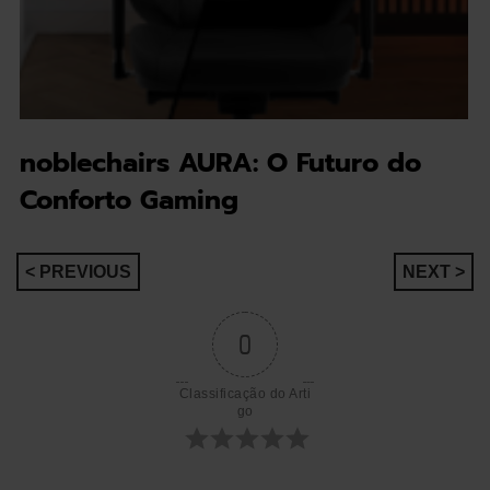
noblechairs AURA: O Futuro do
Conforto Gaming
Navegação
< PREVIOUS
NEXT >
de
0
artigos
Classificação do Arti
go