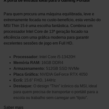
A porta de entrada ideal para o Gaming Portátil
Para quem procura uma máquina equilibrada, leve e
extremamente focada no custo-benefício, esta versão do
MSI Thin 15 é uma escolha fantástica. Combina um
processador Intel Core de 13ª geração focado na
eficiência com uma gráfica moderna para garantir
excelentes sessões de jogo em Full HD.
Processador:
Intel Core i5-13420H
Memória RAM:
16GB DDR4
Armazenamento:
512GB SSD NVMe
Placa Gráfica:
NVIDIA GeForce RTX 4050
Ecrã:
15.6″ FHD, 144Hz
Destaque:
O design “Thin” icónico da MSI, ideal
para quem precisa de transportar o portátil para a
escola ou trabalho sem carregar um “tijolo”.
Saber mais