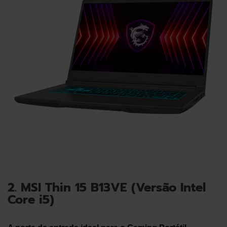
2. MSI Thin 15 B13VE (Versão Intel
Core i5)