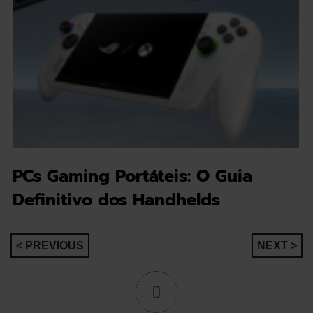
PCs Gaming Portáteis: O Guia
Definitivo dos Handhelds
Navegação
< PREVIOUS
NEXT >
de
0
artigos