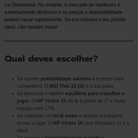
na Globaldata. No entanto, o mercado de hardware é
extremamente dinâmico e os preços e disponibilidade
podem variar rapidamente. Se encontrares o teu portátil
ideal, não hesites muito!
Qual deves escolher?
Se queres
portabilidade máxima
e o preço mais
competitivo: O
MSI Thin 15 (i5)
é a tua praia.
Se procuras o melhor
equilíbrio para trabalhar e
jogar
: O
HP Victus 15
dá-te o poder do i7 e muito
espaço com 1TB.
Se valorizas um
ecrã maior
e queres a máquina
pronta a ligar: O
HP Victus 16
com Windows 11 é o
ideal.
Se queres a
tecnologia mais recente
e