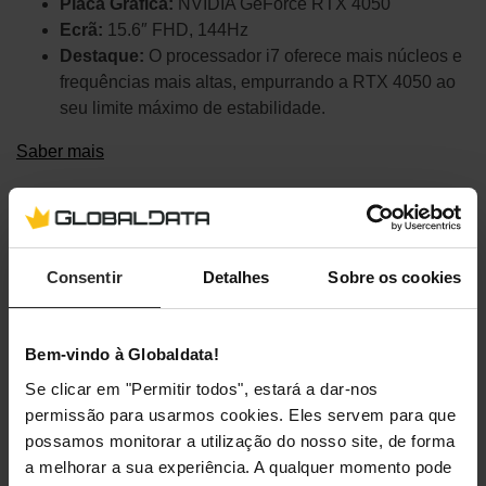
Placa Gráfica:
NVIDIA GeForce RTX 4050
Ecrã:
15.6″ FHD, 144Hz
Destaque:
O processador i7 oferece mais núcleos e
frequências mais altas, empurrando a RTX 4050 ao
seu limite máximo de estabilidade.
Saber mais
Consentir
Detalhes
Sobre os cookies
Bem-vindo à Globaldata!
Se clicar em "Permitir todos", estará a dar-nos
permissão para usarmos cookies. Eles servem para que
possamos monitorar a utilização do nosso site, de forma
a melhorar a sua experiência. A qualquer momento pode