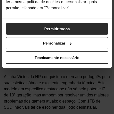
ler a nossa política de cookies e personalizar quais
permite, clicando em "Personalizar".
Permitir todos
Personalizar
4. HP Victus 15-fa2026np
Tecnicamente necessário
Desempenho bruto e 1TB de espaço
A linha Victus da HP conquistou o mercado português pela
sua estética sóbria e excelente engenharia térmica. Este
modelo em específico destaca-se não só pelo potente i7
de 13ª geração, mas também por resolver um dos maiores
problemas dos gamers atuais: o espaço. Com 1TB de
SSD, não vais ter de escolher qual jogo desinstalar.