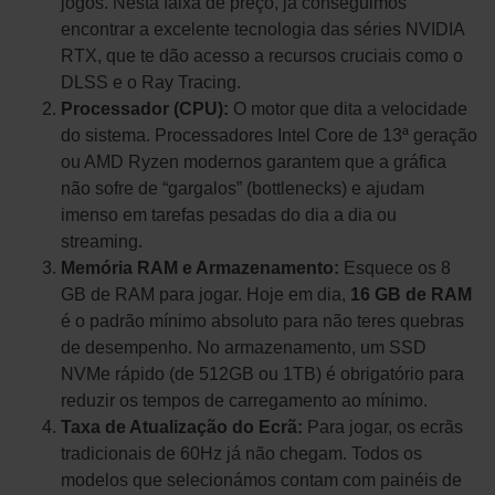
jogos. Nesta faixa de preço, já conseguimos
encontrar a excelente tecnologia das séries NVIDIA
RTX, que te dão acesso a recursos cruciais como o
DLSS e o Ray Tracing.
Processador (CPU):
O motor que dita a velocidade
do sistema. Processadores Intel Core de 13ª geração
ou AMD Ryzen modernos garantem que a gráfica
não sofre de “gargalos” (bottlenecks) e ajudam
imenso em tarefas pesadas do dia a dia ou
streaming.
Memória RAM e Armazenamento:
Esquece os 8
GB de RAM para jogar. Hoje em dia,
16 GB de RAM
é o padrão mínimo absoluto para não teres quebras
de desempenho. No armazenamento, um SSD
NVMe rápido (de 512GB ou 1TB) é obrigatório para
reduzir os tempos de carregamento ao mínimo.
Taxa de Atualização do Ecrã:
Para jogar, os ecrãs
tradicionais de 60Hz já não chegam. Todos os
modelos que selecionámos contam com painéis de