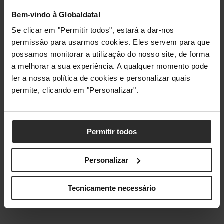
já o site da
Globaldata.pt
e descobre como podes
Bem-vindo à Globaldata!
transformar a tua secretária com os melhores sets do
Se clicar em "Permitir todos", estará a dar-nos
mercado.
permissão para usarmos cookies. Eles servem para que
possamos monitorar a utilização do nosso site, de forma
a melhorar a sua experiência. A qualquer momento pode
ler a nossa política de cookies e personalizar quais
permite, clicando em "Personalizar".
Globaldata.pt
Permitir todos
Visita-nos
Ver LEGO
Personalizar
Qual é aquele set de LEGO que mais gostas? Partilha
Tecnicamente necessário
nos comentários em baixo!