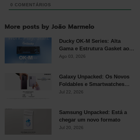
0
COMENTÁRIOS
More posts by João Marmelo
Ducky OK-M Series: Alta
Gama e Estrutura Gasket ao
Preço Mais Competitivo do
Ago 03, 2026
Mercado
Galaxy Unpacked: Os Novos
Foldables e Smartwatches
Samsung já chegaram!
Jul 22, 2026
Samsung Unpacked: Está a
chegar um novo formato
Jul 20, 2026