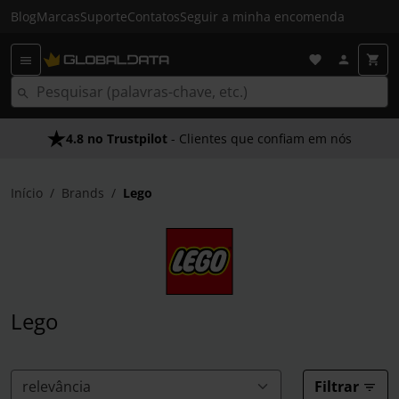
Blog
Marcas
Suporte
Contatos
Seguir a minha encomenda
4.8 no Trustpilot
Envio Gratuito em 24 HRS
- Clientes que confiam em nós
- Acima dos 50€
Início
Brands
Lego
Lego
Filtrar