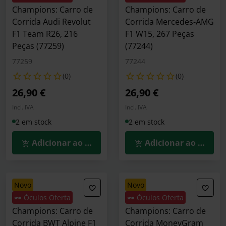
Champions: Carro de
Champions: Carro de
Corrida Audi Revolut
Corrida Mercedes-AMG
F1 Team R26, 216
F1 W15, 267 Peças
Peças (77259)
(77244)
77259
77244
(0)
(0)
26,90 €
26,90 €
Incl. IVA
Incl. IVA
2 em stock
2 em stock
Adicionar ao Carrinho
Adicionar ao Carrin
novo
novo
🕶️ Óculos Oferta
🕶️ Óculos Oferta
LEGO Speed
LEGO Speed
Champions: Carro de
Champions: Carro de
Corrida BWT Alpine F1
Corrida MoneyGram