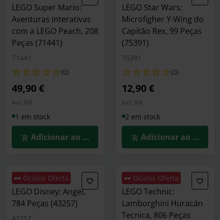
LEGO Super Mario:
LEGO Star Wars:
Aventuras interativas
Microfigher Y-Wing do
com a LEGO Peach, 208
Capitão Rex, 99 Peças
Peças (71441)
(75391)
71441
75391
(0)
(0)
49,90 €
12,90 €
Incl. IVA
Incl. IVA
1 em stock
2 em stock
Adicionar ao Carrinho
Adicionar ao Carrin
🕶️ Óculos Oferta
🕶️ Óculos Oferta
LEGO Disney: Angel,
LEGO Technic:
784 Peças (43257)
Lamborghini Huracán
Tecnica, 806 Peças
43257