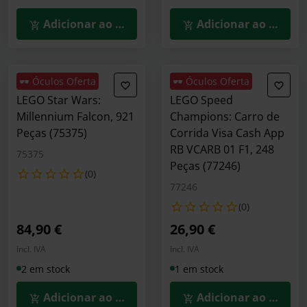
Adicionar ao Carrinho
Adicionar ao Carrin
🕶️ Óculos Oferta
🕶️ Óculos Oferta
LEGO Star Wars:
LEGO Speed
Millennium Falcon, 921
Champions: Carro de
Peças (75375)
Corrida Visa Cash App
RB VCARB 01 F1, 248
75375
Peças (77246)
(0)
77246
(0)
84,90 €
26,90 €
Incl. IVA
Incl. IVA
2 em stock
1 em stock
Adicionar ao Carrinho
Adicionar ao Carrin