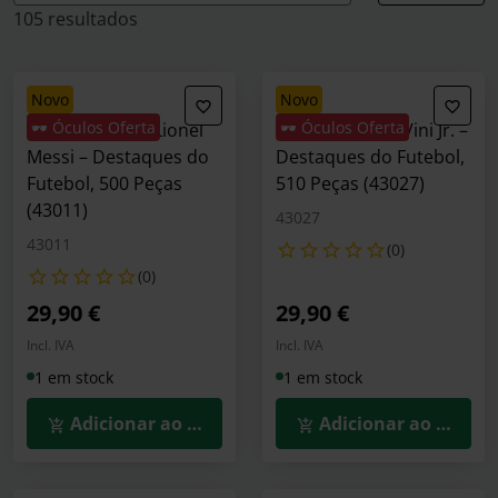
105 resultados
novo
novo
🕶️ Óculos Oferta
🕶️ Óculos Oferta
LEGO Editions: Lionel
LEGO Editions: Vini Jr. –
Messi – Destaques do
Destaques do Futebol,
Futebol, 500 Peças
510 Peças (43027)
(43011)
43027
43011
(0)
(0)
29,90 €
29,90 €
Incl. IVA
Incl. IVA
1 em stock
1 em stock
Adicionar ao Carrinho
Adicionar ao Carrin