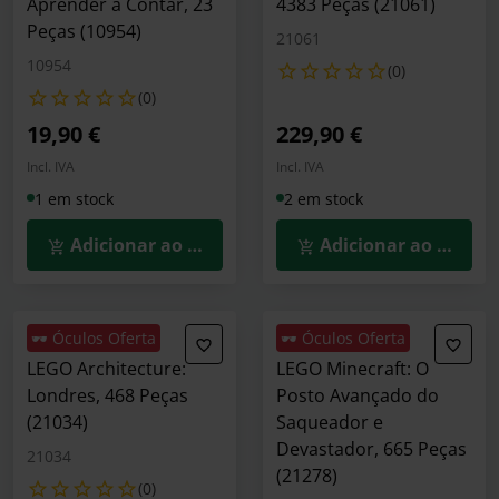
Aprender a Contar, 23
4383 Peças (21061)
Peças (10954)
21061
10954
(0)
(0)
19,90 €
229,90 €
Incl. IVA
Incl. IVA
1 em stock
2 em stock
Adicionar ao Carrinho
Adicionar ao Carrin
🕶️ Óculos Oferta
🕶️ Óculos Oferta
LEGO Architecture:
LEGO Minecraft: O
Londres, 468 Peças
Posto Avançado do
(21034)
Saqueador e
Devastador, 665 Peças
21034
(21278)
(0)