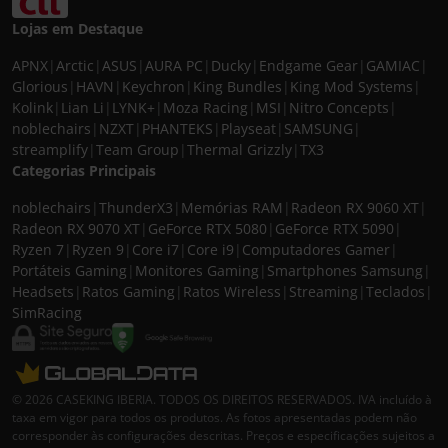
Lojas em Destaque
APNX
|
Arctic
|
ASUS
|
AURA PC
|
Ducky
|
Endgame Gear
|
GAMIAC
|
Glorious
|
HAVN
|
Keychron
|
King Bundles
|
King Mod Systems
|
Kolink
|
Lian Li
|
LYNK+
|
Moza Racing
|
MSI
|
Nitro Concepts
|
noblechairs
|
NZXT
|
PHANTEKS
|
Playseat
|
SAMSUNG
|
streamplify
|
Team Group
|
Thermal Grizzly
|
TX3
Categorias Principais
noblechairs
|
ThunderX3
|
Memórias RAM
|
Radeon RX 9060 XT
|
Radeon RX 9070 XT
|
GeForce RTX 5080
|
GeForce RTX 5090
|
Ryzen 7
|
Ryzen 9
|
Core i7
|
Core i9
|
Computadores Gamer
|
Portáteis Gaming
|
Monitores Gaming
|
Smartphones Samsung
|
Headsets
|
Ratos Gaming
|
Ratos Wireless
|
Streaming
|
Teclados
|
SimRacing
© 2026 CASEKING IBERIA. TODOS OS DIREITOS RESERVADOS. IVA incluído à
taxa em vigor para todos os produtos. As fotos apresentadas podem não
corresponder às configurações descritas. Preços e especificações sujeitos a