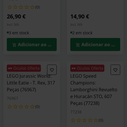
(0)
26,90 €
14,90 €
Incl. IVA
Incl. IVA
3 em stock
2 em stock
Adicionar ao Carrinho
Adicionar ao Carrin
🕶️ Óculos Oferta
🕶️ Óculos Oferta
LEGO Jurassic World:
LEGO Speed
Little Eatie - T. Rex, 317
Champions:
Peças (76967)
Lamborghini Revuelto
e Huracán STO, 607
76967
Peças (77238)
(0)
77238
(0)