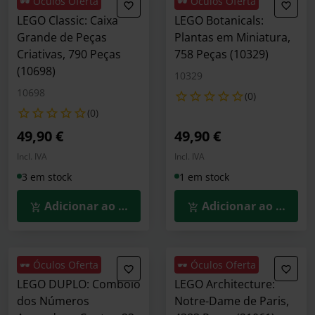
🕶️ Óculos Oferta
🕶️ Óculos Oferta
LEGO Classic: Caixa
LEGO Botanicals:
Grande de Peças
Plantas em Miniatura,
Criativas, 790 Peças
758 Peças (10329)
(10698)
10329
10698
(0)
(0)
49,90 €
49,90 €
Incl. IVA
Incl. IVA
3 em stock
1 em stock
Adicionar ao Carrinho
Adicionar ao Carrin
🕶️ Óculos Oferta
🕶️ Óculos Oferta
LEGO DUPLO: Comboio
LEGO Architecture:
dos Números
Notre-Dame de Paris,