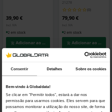
21278
(0)
39,90 €
79,90 €
Incl. IVA
Incl. IVA
2 em stock
2 em stock
Adicionar ao Carrinho
Adicionar ao Carrin
🕶️ Óculos Oferta
🕶️ Óculos Oferta
Consentir
Detalhes
Sobre os cookies
LEGO Editions: Troféu
LEGO Technic: Planeta
Oficial do Campeonato
Terra e Lua em Órbita,
do Mundo da FIFA,
526 Peças (42179)
Bem-vindo à Globaldata!
2842 Peças (43020)
42179
Se clicar em "Permitir todos", estará a dar-nos
43020
(1)
permissão para usarmos cookies. Eles servem para que
(0)
possamos monitorar a utilização do nosso site, de forma
179,90 €
79,90 €