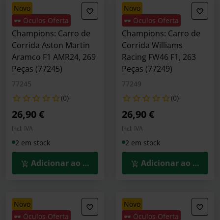
novo
novo
🕶️ Óculos Oferta
🕶️ Óculos Oferta
LEGO Speed
LEGO Speed
Champions: Carro de
Champions: Carro de
Corrida Aston Martin
Corrida Williams
Aramco F1 AMR24, 269
Racing FW46 F1, 263
Peças (77245)
Peças (77249)
77245
77249
(0)
(0)
26,90 €
26,90 €
Incl. IVA
Incl. IVA
2 em stock
2 em stock
Adicionar ao Carrinho
Adicionar ao Carrin
novo
novo
🕶️ Óculos Oferta
🕶️ Óculos Oferta
LEGO Speed
LEGO Speed