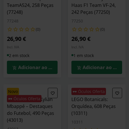
TeamA524, 258 Peças
Haas F1 Team VF-24,
(77248)
242 Peças (77250)
77248
77250
(0)
(0)
26,90 €
26,90 €
Incl. IVA
Incl. IVA
2 em stock
1 em stock
Adicionar ao Carrinho
Adicionar ao Carrin
novo
🕶️ Óculos Oferta
🕶️ Óculos Oferta
LEGO Editions: Kylian
LEGO Botanicals:
Mbappé – Destaques
Orquídea, 608 Peças
do Futebol, 490 Peças
(10311)
(43013)
10311
43013