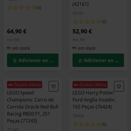
(42161)
(0)
42161
(0)
64,90 €
52,90 €
Incl. IVA
Incl. IVA
1 em stock
1 em stock
Adicionar ao Carrinho
Adicionar ao Carrin
🕶️ Óculos Oferta
🕶️ Óculos Oferta
LEGO Speed
LEGO Harry Potter:
Champions: Carro de
Ford Anglia Voador,
Corrida Oracle Red Bull
165 Peças (76424)
Racing RB20 F1, 251
76424
Peças (77243)
(0)
77243