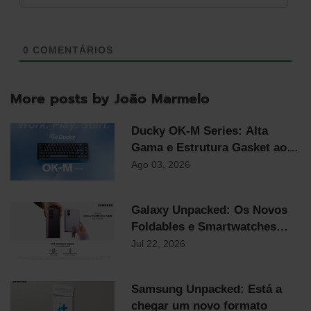
0
COMENTÁRIOS
More posts by João Marmelo
Ducky OK-M Series: Alta
Gama e Estrutura Gasket ao
Preço Mais Competitivo do
Ago 03, 2026
Mercado
Galaxy Unpacked: Os Novos
Foldables e Smartwatches
Samsung já chegaram!
Jul 22, 2026
Samsung Unpacked: Está a
chegar um novo formato