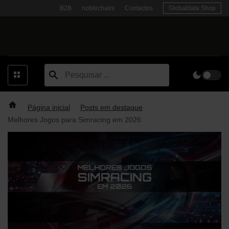
Skip
B2B
noblechairs
Contactos
Globaldata Shop
to
content
Página inicial
Posts em destaque
Melhores Jogos para Simracing em 2026