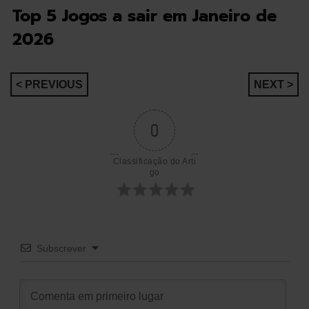
Top 5 Jogos a sair em Janeiro de
2026
Navegação
< PREVIOUS
NEXT >
de
0
artigos
Classificação do Arti
go
Subscrever