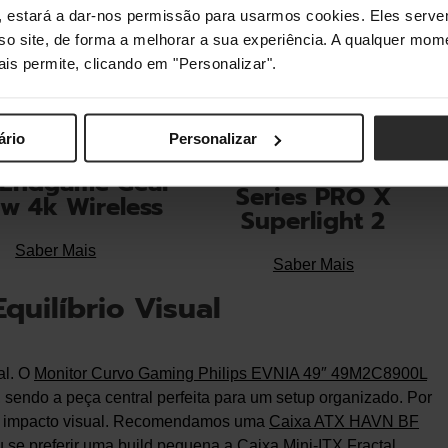
s", estará a dar-nos permissão para usarmos cookies. Eles ser
sso site, de forma a melhorar a sua experiência. A qualquer mome
ais permite, clicando em "Personalizar".
ário
Personalizar
Rato Logitech G
 Endgame Gear
Series PRO X
w 4k Wireless
Superlight 2
Saber Mais
Saber Mais
quilíbrio Visual
al. O
Monitor Curvo Gaming Philips EVNIA 49″ 49M2C8900L
sendo a peça central perfeita para um setup organizado. Por
e o impacto visual. Recomendamos uma
Caixa ATX HAVN BF
 se preferir uma build pequena a
Caixa Mini-ITX Fractal