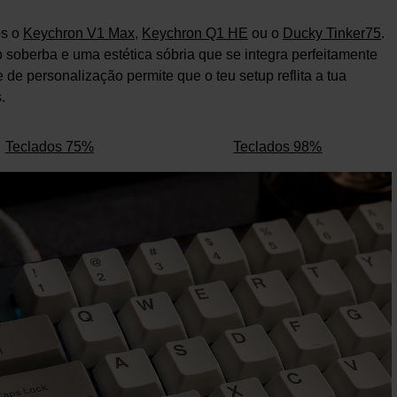
os o
Keychron V1 Max
,
Keychron Q1 HE
ou o
Ducky Tinker75
.
oberba e uma estética sóbria que se integra perfeitamente
 de personalização permite que o teu setup reflita a tua
.
Teclados 75%
Teclados 98%