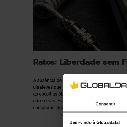
Ratos: Liberdade sem F
A ausência de cabos é fundamental para mante
ultraleves que oferecem latência zero. O
Endg
as escolhas óbvias para quem procura performa
não só são esteticamente apelativos, como t
Consentir
comprometido.
Bem-vindo à Globaldata!