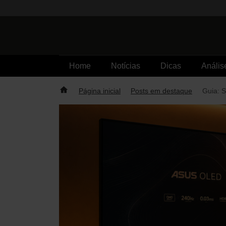
Skip
to
content
Home
Notícias
Dicas
Anális
Página inicial
Posts em destaque
Guia: 