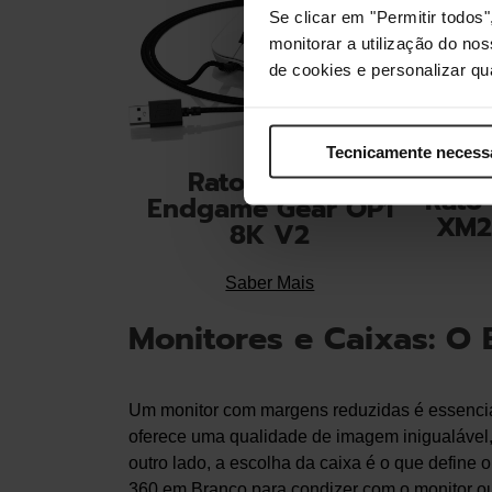
Se clicar em "Permitir todo
monitorar a utilização do no
de cookies e personalizar qu
Tecnicamente necess
Rato Gaming
Rato
Endgame Gear OP1
XM2
8K V2
Saber Mais
Monitores e Caixas: O E
Um monitor com margens reduzidas é essenci
oferece uma qualidade de imagem inigualável, 
outro lado, a escolha da caixa é o que defin
360 em Branco
para condizer com o monitor ou