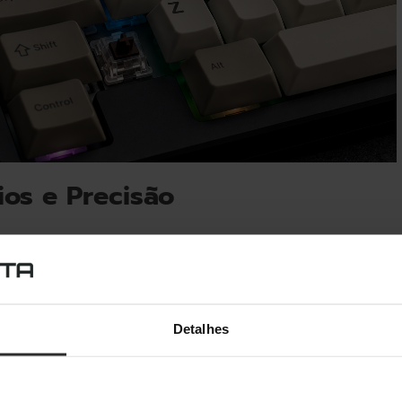
ios e Precisão
r a mesa organizada. Desta forma, optamos por ratos
ame Gear OP1 8K v2
ou o
Logitech G Pro X Superlight 2
são
nce competitiva num chassis minimalista. Estes periféricos
ambém garantem que o teu desempenho nos jogos não seja
Detalhes