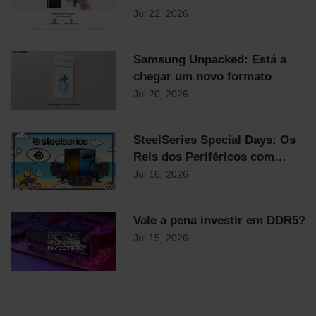
Samsung já chegaram!
Jul 22, 2026
Samsung Unpacked: Está a
chegar um novo formato
Jul 20, 2026
SteelSeries Special Days: Os
Reis dos Periféricos com
Descontos Flash Até
Jul 16, 2026
Domingo!
Vale a pena investir em DDR5?
Jul 15, 2026