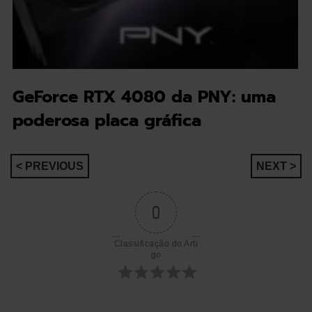
GeForce RTX 4080 da PNY: uma
poderosa placa gráfica
Navegação
< PREVIOUS
NEXT >
de
0
artigos
Classificação do Arti
go