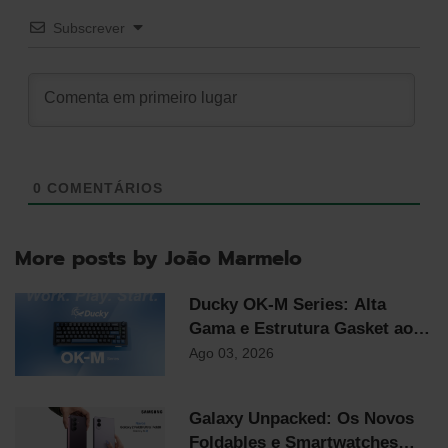
Subscrever
0
COMENTÁRIOS
More posts by João Marmelo
Ducky OK-M Series: Alta
Gama e Estrutura Gasket ao
Preço Mais Competitivo do
Ago 03, 2026
Mercado
Galaxy Unpacked: Os Novos
Foldables e Smartwatches