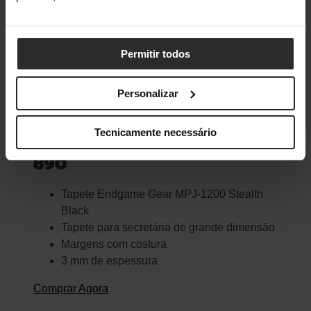
Permitir todos
Personalizar
Tecnicamente necessário
Tapete Endgame Gear MPJ-
890
Tapete Endgame Gear MPJ-1200 Stealth
Black
Tapete para secretária de grande dimensão
Margens com costura
3 mm de espessura
Comprar Agora