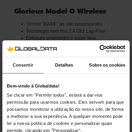
Glorious Model O Wireless
Sensor “BAMF” de alto desempenho
Tecnologia sem fios 2.4 Ghz
Lag-Free
Estrutura ambidestra e super leve
Até 71 Horas bateria
Comprar Agora
Consentir
Detalhes
Sobre os cookies
Bem-vindo à Globaldata!
Se clicar em "Permitir todos", estará a dar-nos
permissão para usarmos cookies. Eles servem para que
possamos monitorar a utilização do nosso site, de forma
a melhorar a sua experiência. A qualquer momento pode
ler a nossa política de cookies e personalizar quais
permite, clicando em "Personalizar".