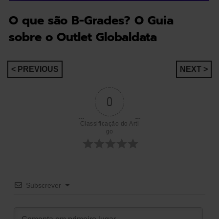
O que são B-Grades? O Guia
sobre o Outlet Globaldata
Navegação
< PREVIOUS
NEXT >
de
0
artigos
Classificação do Arti
go
Subscrever