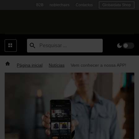
Skip
B2B
noblechairs
Contactos
Globaldata Shop
to
content
Página inicial
Notícias
Vem conhecer a nossa APP!