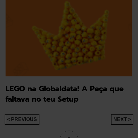
LEGO na Globaldata! A Peça que
faltava no teu Setup
Navegação
< PREVIOUS
NEXT >
de