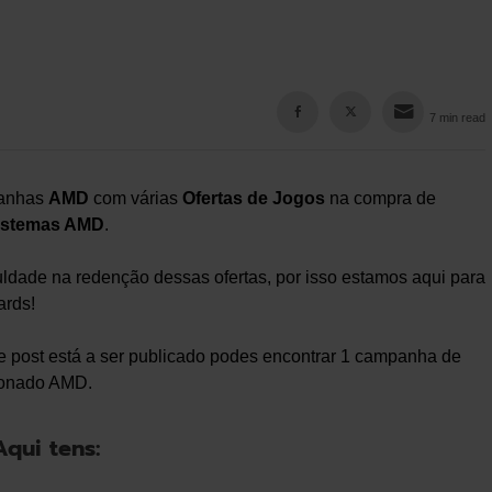
7 min read
panhas
AMD
com várias
Ofertas de Jogos
na compra de
istemas AMD
.
dade na redenção dessas ofertas, por isso estamos aqui para
ards!
post está a ser publicado podes encontrar 1 campanha de
cionado AMD.
qui tens: