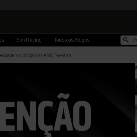
es
Sim Racing
Todos os Artigos
esgatar os códigos no AMD Rewards