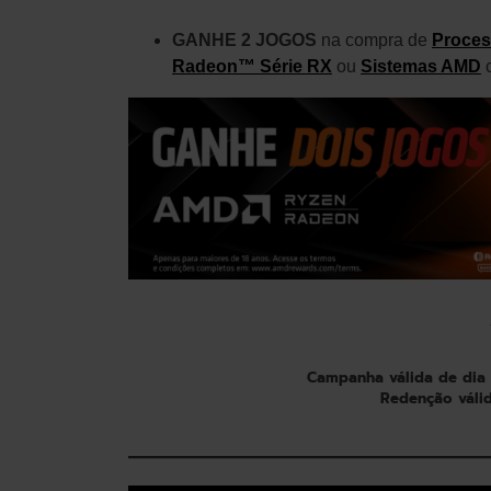
GANHE 2 JOGOS
na compra de
Proce
Radeon™ Série RX
ou
Sistemas AMD
c
Campanha válida de dia
Redenção váli