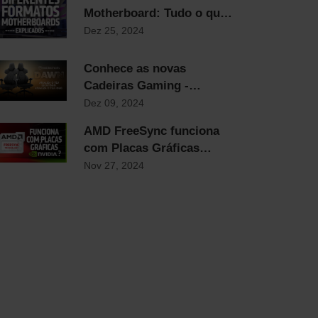
Motherboard: Tudo o que
precisas saber!
Dez 25, 2024
Conhece as novas
Cadeiras Gaming -
noblechairs DAWN
Dez 09, 2024
AMD FreeSync funciona
com Placas Gráficas
NVIDIA?
Nov 27, 2024