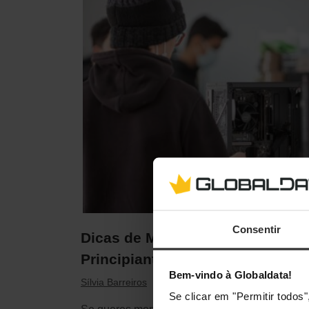
Consentir
Dicas de Montagem Para
Principiantes
Bem-vindo à Globaldata!
·
Julho 5, 2022
Sílvia Barreiros
Se clicar em "Permitir todo