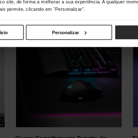
O regresso às férias de verão é tão
De
sso site, de forma a melhorar a sua experiência. A qualquer mome
entusiasmante como a despedida das aulas e…
to
ais permite, clicando em "Personalizar".
co
ário
Personalizar