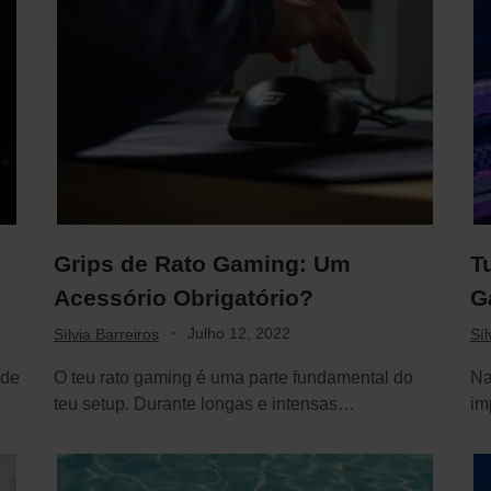
Grips de Rato Gaming: Um
T
Acessório Obrigatório?
G
·
Julho 12, 2022
Sílvia Barreiros
Síl
ade
O teu rato gaming é uma parte fundamental do
Na
teu setup. Durante longas e intensas…
im