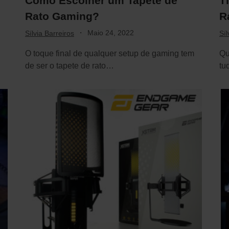
Como Escolher um Tapete de
T
Rato Gaming?
R
·
Maio 24, 2022
Sílvia Barreiros
Síl
O toque final de qualquer setup de gaming tem
Qu
de ser o tapete de rato…
tu