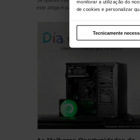
Se queres montar um PC e precisas de dicas,
monitorar a utilização do no
este artigo é para ti. A…
de cookies e personalizar qu
Tecnicamente necess