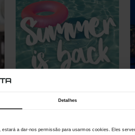
Detalhes
Mergulha de Cabeça na
E
Campanha Summer is Back
C
·
Junho 28, 2022
Sílvia Barreiros
Síl
s", estará a dar-nos permissão para usarmos cookies. Eles ser