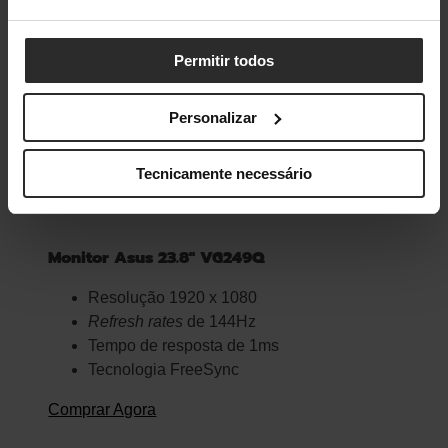
Permitir todos
Personalizar
Tecnicamente necessário
Monitor Asus 23.8″ VG249Q
Resolução 1920 x 1080
Refresh rates
de 144Hz
Tempo de resposta de 1ms
Tecnologia FreeSync
Comprar Agora