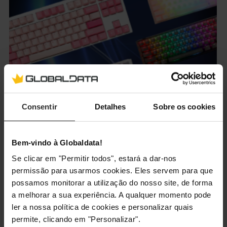
Consentir
Detalhes
Sobre os cookies
Bem-vindo à Globaldata!
Se clicar em "Permitir todos", estará a dar-nos
permissão para usarmos cookies. Eles servem para que
possamos monitorar a utilização do nosso site, de forma
a melhorar a sua experiência. A qualquer momento pode
Ducky – Novas cores e o melhor
ler a nossa política de cookies e personalizar quais
desempenho num teclado mecânico
permite, clicando em "Personalizar".