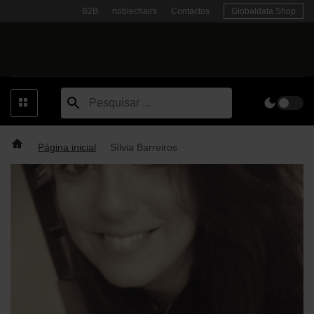
Skip
B2B
noblechairs
Contactos
Globaldata Shop
to
content
Página inicial
Sílvia Barreiros