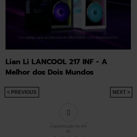
Lian Li LANCOOL 217 INF - A
Melhor dos Dois Mundos
Navegação
< PREVIOUS
NEXT >
de
0
artigos
Classificação do Arti
go