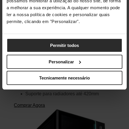
possamos monitorar a utilização do nosso site, de forma
a melhorar a sua experiência. A qualquer momento pode
ler a nossa política de cookies e personalizar quais
Caixa ATX Phanteks Eclipse P600S Silent
permite, clicando em "Personalizar".
Caixa ATX
Painel lateral de vidro temperado
Painéis acústicos reforçados para operação
Permitir todos
silenciosa
Três ventoinhas de 140mm pré-instaladas
Personalizar
Suporte para placas gráfica até 435mm de
comprimento
Tecnicamente necessário
Suporte para
coolers
de CPU até 190mm
de altura
Suporte para radiadores até 420mm
Comprar Agora