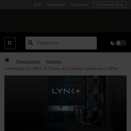
Skip
B2B
noblechairs
Contactos
Globaldata Shop
to
content
Página inicial
Notícias
Introdução à LYNK+: O Futuro do Cooling Líquido para GPUs