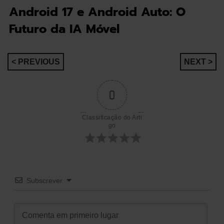
Android 17 e Android Auto: O
Futuro da IA Móvel
Navegação
< PREVIOUS
NEXT >
de
0
artigos
Classificação do Arti
go
Subscrever