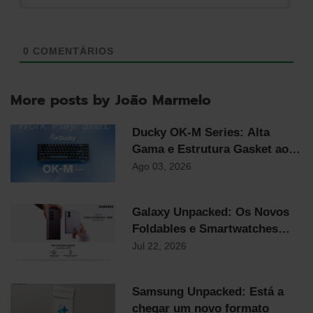
0
COMENTÁRIOS
More posts by João Marmelo
Ducky OK-M Series: Alta
Gama e Estrutura Gasket ao
Preço Mais Competitivo do
Ago 03, 2026
Mercado
Galaxy Unpacked: Os Novos
Foldables e Smartwatches
Samsung já chegaram!
Jul 22, 2026
Samsung Unpacked: Está a
chegar um novo formato