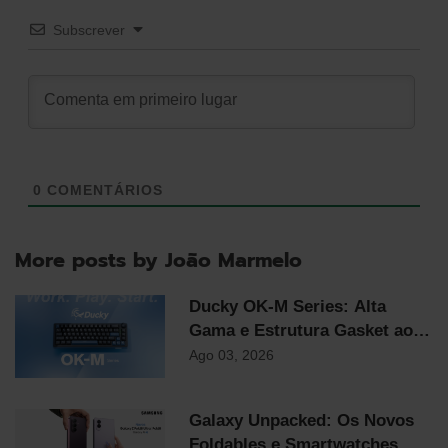
Subscrever
0
COMENTÁRIOS
More posts by João Marmelo
Ducky OK-M Series: Alta
Gama e Estrutura Gasket ao
Preço Mais Competitivo do
Ago 03, 2026
Mercado
Galaxy Unpacked: Os Novos
Foldables e Smartwatches