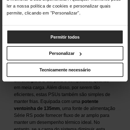
ler a nossa política de cookies e personalizar quais
permite, clicando em "Personalizar".
Permitir todos
Personalizar
Graças a isto, a Série RS pode fornecer uma
eficiência incrível
. Na verdade, podem converter
Tecnicamente necessário
até
90%
da eletricidade AC da tomada de parede
em energia DC útil para o computador quando
em meia carga. Além disso, por serem tão
eficientes, estas PSUs também são simples de
manter frias. Equipada com uma
potente
ventoinha de 135mm
, uma fonte de alimentação
Série RS pode fornecer fluxo de ar amplo para
manter um desempenho térmico ideal. No
entanto, se a carga do sistema diminuir, esta