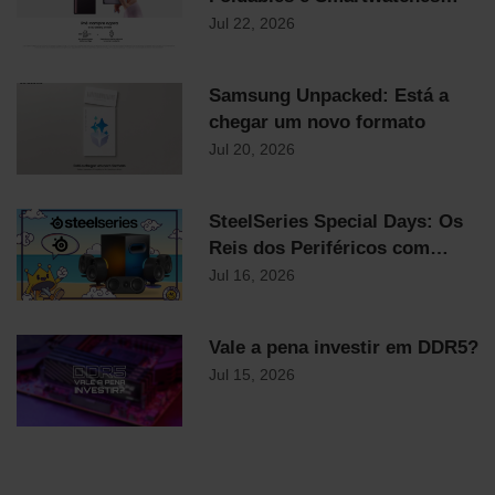
Samsung já chegaram!
Jul 22, 2026
Samsung Unpacked: Está a
chegar um novo formato
Jul 20, 2026
SteelSeries Special Days: Os
Reis dos Periféricos com
Descontos Flash Até
Jul 16, 2026
Domingo!
Vale a pena investir em DDR5?
Jul 15, 2026