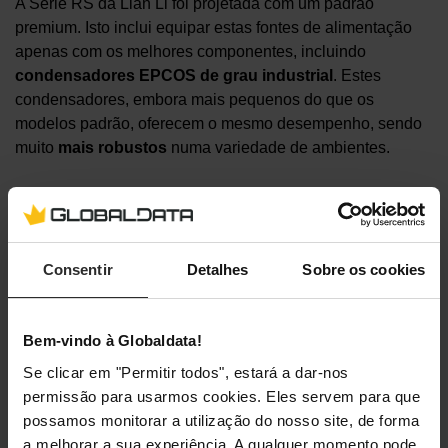
A Série RS da Lian Li foi projetada com um padrão
premium. Isto inclui equipar estas fontes de alimentação
apenas com os melhores componentes, incluindo
condensadores EPCOS de grau industrial
. Estes
condensadores, embora mais pequenos do que os
modelos padrão, oferecem o mesmo desempenho, sendo
muito
mais robustos
numa variedade de ambientes.
Consentir
Detalhes
Sobre os cookies
Bem-vindo à Globaldata!
Se clicar em "Permitir todos", estará a dar-nos
permissão para usarmos cookies. Eles servem para que
possamos monitorar a utilização do nosso site, de forma
a melhorar a sua experiência. A qualquer momento pode