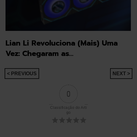
Lian Li Revoluciona (Mais) Uma
Vez: Chegaram as…
Navegação
< PREVIOUS
NEXT >
de
0
artigos
Classificação do Arti
go