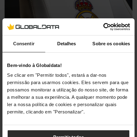
Consentir
Detalhes
Sobre os cookies
Bem-vindo à Globaldata!
Para além do suporte lombar e do estofo com espuma de
alta densidade, esta edição tem espuma viscoelástica que
Se clicar em "Permitir todos", estará a dar-nos
se adapta ao corpo do utilizador. É possível ajustar a
permissão para usarmos cookies. Eles servem para que
inclinação das costas e a altura do banco — algo a que
possamos monitorar a utilização do nosso site, de forma
provavelmente já estamos habituados na maior parte das
a melhorar a sua experiência. A qualquer momento pode
cadeiras. Onde a noblechairs se destaca, no entanto, é na
ler a nossa política de cookies e personalizar quais
função de baloiço, que pode ser utilizada em qualquer
permite, clicando em "Personalizar".
posição e regulada consoante o peso do utilizador.
O foco na
ergonomia
e na personalização é tanto que a