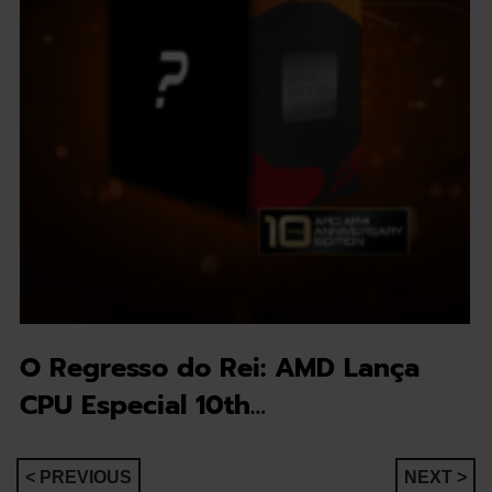
O Regresso do Rei: AMD Lança
CPU Especial 10th…
Navegação
< PREVIOUS
NEXT >