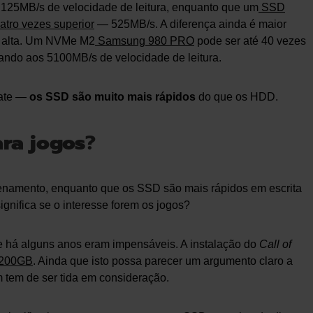
125MB/s de velocidade de leitura, enquanto que um
SSD
atro vezes superior
— 525MB/s. A diferença ainda é maior
 alta. Um NVMe M2
Samsung 980 PRO
pode ser até 40 vezes
gando aos 5100MB/s de velocidade de leitura.
bate —
os SSD são muito mais rápidos
do que os HDD.
ara jogos
?
namento, enquanto que os SSD são mais rápidos em escrita
significa se o interesse forem os jogos?
 há alguns anos eram impensáveis. A instalação do
Call of
 200GB
. Ainda que isto possa parecer um argumento claro a
 tem de ser tida em consideração.