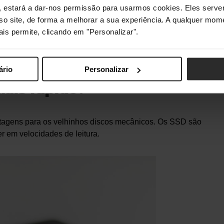
s", estará a dar-nos permissão para usarmos cookies. Eles ser
vezes menor do que um SSD com a mesma capacidade. Em
sso site, de forma a melhorar a sua experiência. A qualquer mome
ço anda entre as quatro e as cinco vezes.
ais permite, clicando em "Personalizar".
 não há dúvidas: um HDD é a melhor opção.
ário
Personalizar
mais rápido?
tagens para os velhinhos discos mecânicos. Os SSD são
r em velocidades de leitura.