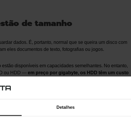
stão de tamanho
rdar dados. É, portanto, normal que se queira um disco com
jam eles documentos de texto, fotografias ou jogos.
o estão disponíveis em capacidades semelhantes. No entanto,
 SSD ou HDD —
em preço por gigabyte, os HDD têm um custo
mazenamento
, onde a velocidade não é importante, os HDD vão
zenamento relativamente pequeno a diferença entre os dois
Detalhes
m encontrar-se discos de 500GB com cerca de 20 euros de
 que a capacidade aumenta, a diferença de preço também se