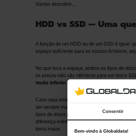
Vamos descobrir…
HDD vs SSD — Uma que
A função de um HDD ou de um SSD é igual: gua
espaço suficiente para os nossos ficheiros, se
No que toca a espaço, ambos os tipos de disc
os preços não são idênticos para um disco
muito inferior
.
Caso seja uma questão
estritamente de ar
ser sempre mais baratos. Em discos com arma
Consentir
tipos de disco pode não ser tão díspar (pode
diferença entre os dois tipos), mas à medida
torna maior.
Bem-vindo à Globaldata!