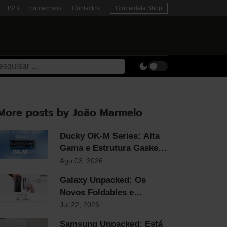
B2B
noblechairs
Contactos
Globaldata Shop
More posts by João Marmelo
Ducky OK-M Series: Alta
Gama e Estrutura Gasket
ao Preço Mais
Ago 03, 2026
Competitivo do Mercado
Galaxy Unpacked: Os
Novos Foldables e
Smartwatches Samsung já
Jul 22, 2026
chegaram!
Samsung Unpacked: Está