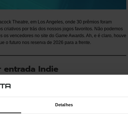
eacock Theatre, em Los Angeles, onde 30 prêmios foram
s criativos por trás dos nossos jogos favoritos. Não podemos
dos os vencedores no site do Game Awards. Ah, e é claro, houve
ue o futuro nos reserva de 2026 para a frente.
 entrada Indie
em mencionar a categoria que deu o que falar muito antes
senvolvedor de
Megabonk
a retirar o seu jogo da disputa,
dition 33
,
Despelote
e
Dispatch
a disputar o prêmio.
Detalhes