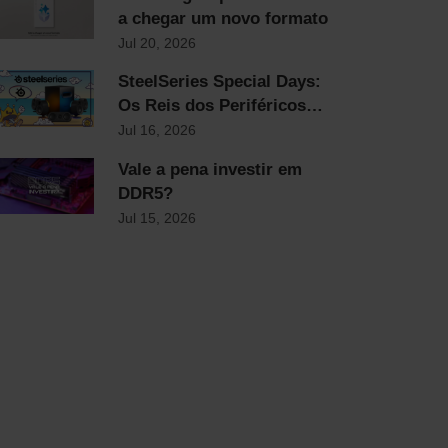
a chegar um novo formato
Jul 20, 2026
SteelSeries Special Days:
Os Reis dos Periféricos
com Descontos Flash Até
Jul 16, 2026
Domingo!
Vale a pena investir em
DDR5?
Jul 15, 2026