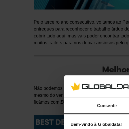
Pelo terceiro ano consecutivo, voltamos ao P
entregues para reconhecer o trabalho árduo do
cobrir tudo aqui, mas vais poder encontrar to
muitos trailers para nos deixar ansiosos pelo q
Melhor
Não podemos falar sobre o The Game Awards s
mesmo do vencedor ser anunciado. Com o de
ficámos com
Blue Prince
,
Clair Obscur: Expe
Consentir
Bem-vindo à Globaldata!