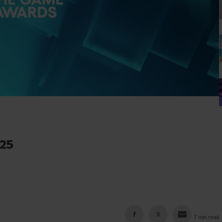
25
7 min read