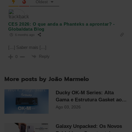
Oldest
CES 2026: O que anda a Phanteks a aprontar? -
Globaldata Blog
6 months ago
[…] Saber mais […]
Reply
0
More posts by João Marmelo
Ducky OK-M Series: Alta
Gama e Estrutura Gasket ao
Preço Mais Competitivo do
Ago 03, 2026
Mercado
Galaxy Unpacked: Os Novos