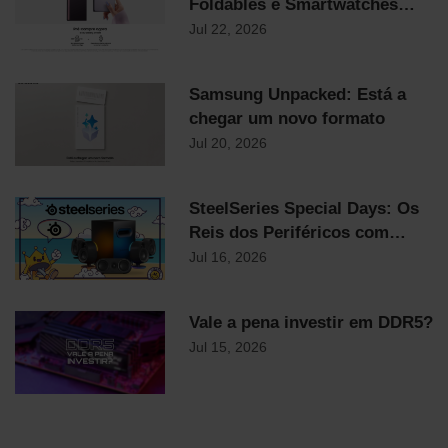
Foldables e Smartwatches
Samsung já chegaram!
Jul 22, 2026
Samsung Unpacked: Está a
chegar um novo formato
Jul 20, 2026
SteelSeries Special Days: Os
Reis dos Periféricos com
Descontos Flash Até
Jul 16, 2026
Domingo!
Vale a pena investir em DDR5?
Jul 15, 2026