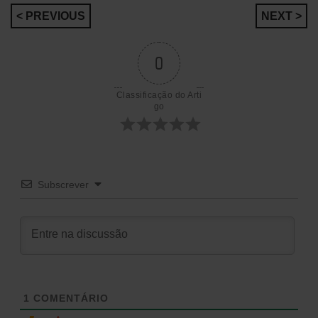
Navegação
< PREVIOUS
NEXT >
de
0
artigos
Classificação do Arti
go
Subscrever
1
COMENTÁRIO