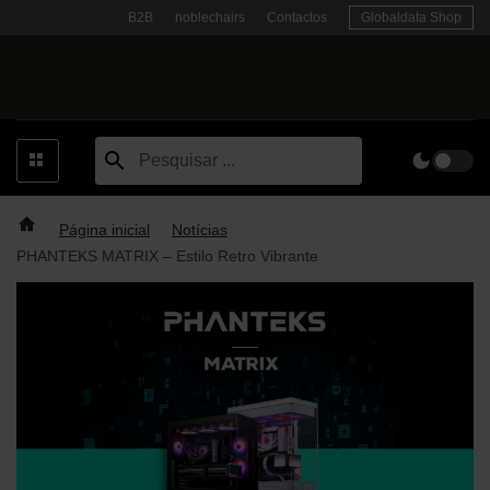
Skip
B2B
noblechairs
Contactos
Globaldata Shop
to
content
Página inicial
Notícias
PHANTEKS MATRIX – Estilo Retro Vibrante