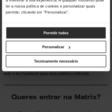
a melhorar a sua experiência. A qualquer momento pode
cada secção do layout. Os widgets disponíveis
ler a nossa política de cookies e personalizar quais
incluem informações do sistema em tempo real,
permite, clicando em "Personalizar".
texto personalizado, data e hora, e gráficos
animados. Além disso, cada widget pode ser
personalizado com cores diferentes, permitindo-
Permitir todos
te colocar a tua marca pessoal no ecrã.
Personalizar
Mais ainda, como o ecossistema NEXLINQ inclui uma
Tecnicamente necessário
variedade de hardware — incluindo caixas, ventoinhas,
dissipadores e muito mais — podes sincronizar facilmente
todo o teu hardware para uma estética unificada.
Queres entrar na Matrix?