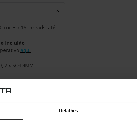
0 cores / 16 threads, até
o Incluído
operativo
aqui
B, 2 x SO-DIMM
 Gen4x4
 2.5" SATA HDD
reo
), 144Hz, IPS
Detalhes
 4050, 6GB GDDR6
C (suporta DisplayPort /
A