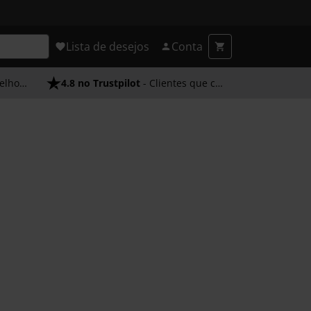
Lista de desejos
Conta
endimento
4.8 no Trustpilot
- Clientes que confiam em nós