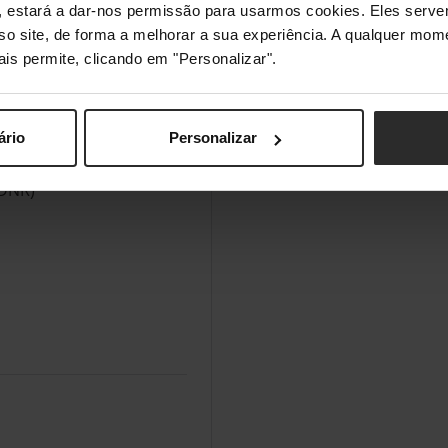
s", estará a dar-nos permissão para usarmos cookies. Eles ser
0Hz / 4K @ 120Hz)
sso site, de forma a melhorar a sua experiência. A qualquer mome
ais permite, clicando em "Personalizar".
mbo Jack
o Azul
ário
Personalizar
3DNR)