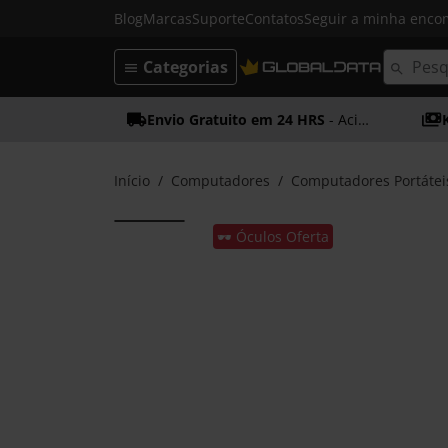
Blog
Marcas
Suporte
Contatos
Seguir a minha enc
Categorias
Envio Gratuito em 24 HRS
- Acima dos 50€
Início
Computadores
Computadores Portátei
🕶️ Óculos Oferta