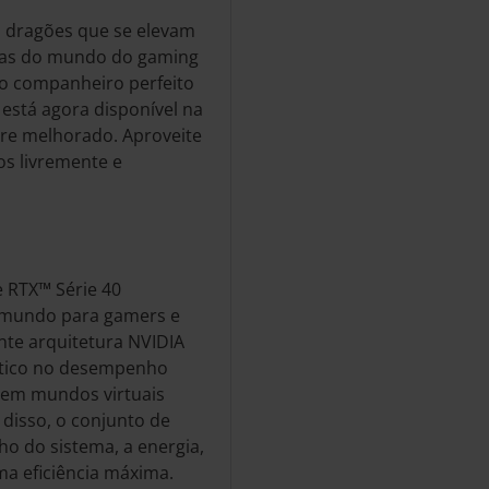
, dragões que se elevam
lhas do mundo do gaming
 o companheiro perfeito
 está agora disponível na
re melhorado. Aproveite
s livremente e
 RTX™ Série 40
o mundo para gamers e
ente arquitetura NVIDIA
ntico no desempenho
tem mundos virtuais
 disso, o conjunto de
o do sistema, a energia,
ma eficiência máxima.