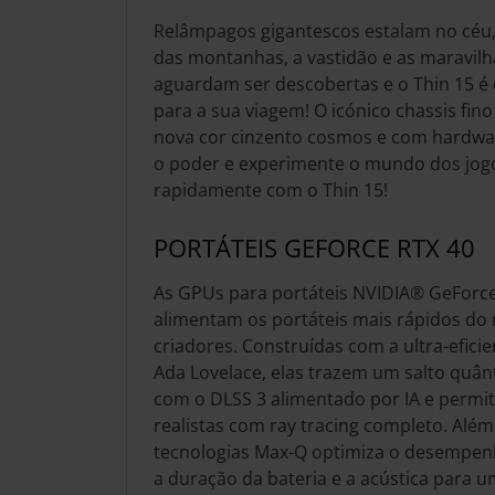
Relâmpagos gigantescos estalam no céu
das montanhas, a vastidão e as maravi
aguardam ser descobertas e o Thin 15 é
para a sua viagem! O icónico chassis fino
nova cor cinzento cosmos e com hardwa
o poder e experimente o mundo dos jogo
rapidamente com o Thin 15!
PORTÁTEIS GEFORCE RTX 40
As GPUs para portáteis NVIDIA® GeForce
alimentam os portáteis mais rápidos d
criadores. Construídas com a ultra-efici
Ada Lovelace, elas trazem um salto quâ
com o DLSS 3 alimentado por IA e permi
realistas com ray tracing completo. Além
tecnologias Max-Q optimiza o desempenh
a duração da bateria e a acústica para u