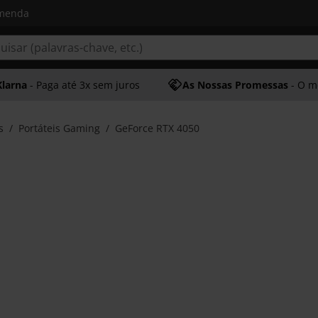
omenda
Klarna
- Paga até 3x sem juros
As Nossas Promessas
- O melhor at
s
Portáteis Gaming
GeForce RTX 4050