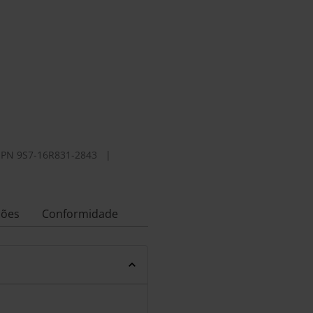
PN
9S7-16R831-2843
|
ções
Conformidade