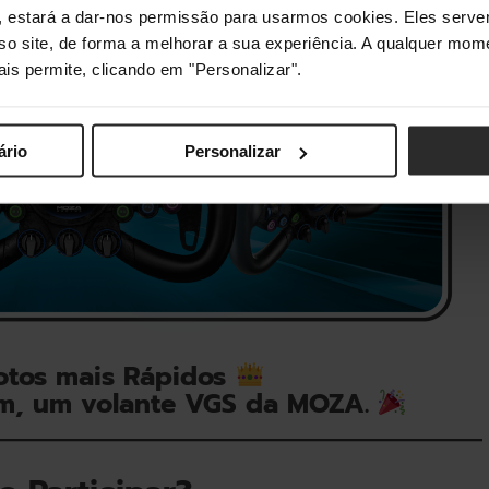
s", estará a dar-nos permissão para usarmos cookies. Eles ser
sso site, de forma a melhorar a sua experiência. A qualquer mome
ais permite, clicando em "Personalizar".
ário
Personalizar
otos mais Rápidos
m, um volante VGS da MOZA.