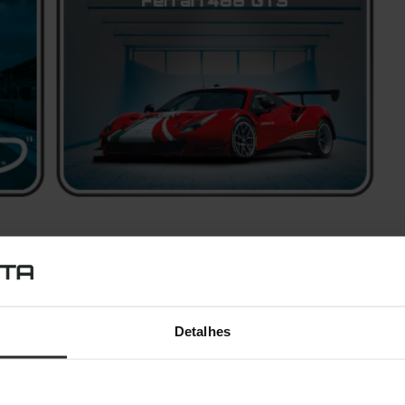
ino
para te aclimatizares à pista, e depois tens
1
do possível
.
esde que não impeças mais ninguém de experimentar também!
Detalhes
rémios para ti!