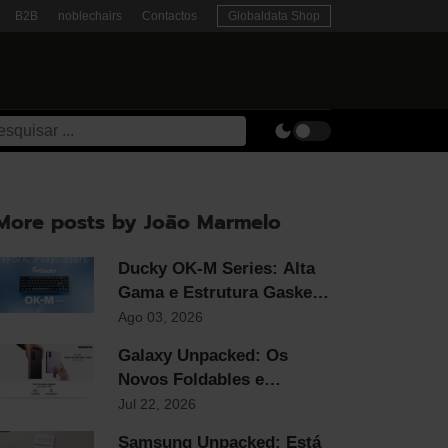
B2B
noblechairs
Contactos
Globaldata Shop
More posts by João Marmelo
Ducky OK-M Series: Alta
Gama e Estrutura Gasket
ao Preço Mais
Ago 03, 2026
Competitivo do Mercado
Galaxy Unpacked: Os
Novos Foldables e
Smartwatches Samsung já
Jul 22, 2026
chegaram!
Samsung Unpacked: Está