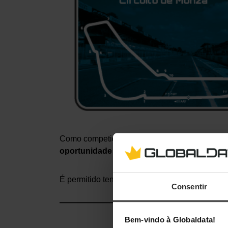
Como competidor terás direito a
1 volta de tre
oportunidade para tentares ser o mais rápi
É permitido tentares mais do que uma vez, d
Consentir
Bem-vindo à Globaldata!
Temos P