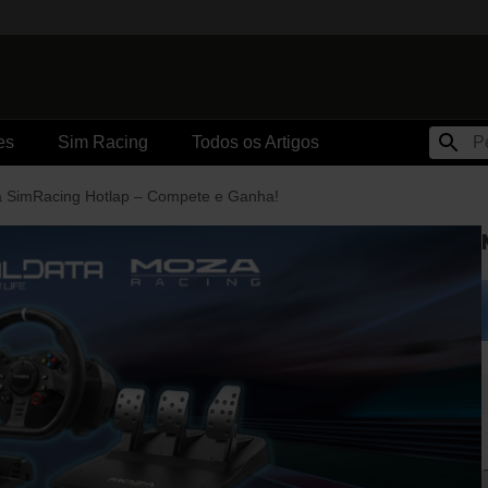
es
Sim Racing
Todos os Artigos
a SimRacing Hotlap – Compete e Ganha!