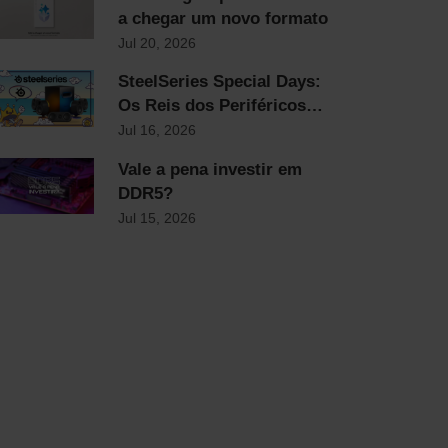
a chegar um novo formato
Jul 20, 2026
SteelSeries Special Days:
Os Reis dos Periféricos
com Descontos Flash Até
Jul 16, 2026
Domingo!
Vale a pena investir em
DDR5?
Jul 15, 2026