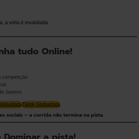
 a volta é invalidada.
ha tudo Online!
a competição
nal
de Janeiro
Globaldata
Tiktok Globaldata
es sociais – a corrida não termina na pista.
 Dominar a pista!