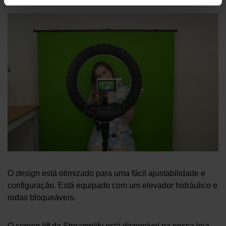
O
design
está otimizado para uma fácil ajustabilidade e
configuração. Está equipado com um elevador hidráulico e
rodas bloqueáveis.
O
screen lift
da Streamplify está disponível na nossa loja