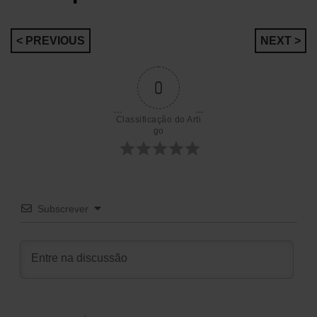
Navegação
< PREVIOUS
NEXT >
de
0
artigos
Classificação do Arti
go
Subscrever