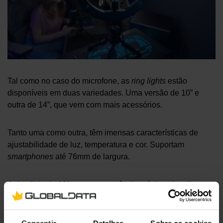
Tal como no caso do microfone, as
ring lights
estão
disponíveis em duas variedades. Uma versão de 10” e
outra de 14”, que vem com mais acessórios.
Tanto uma como outra, têm imensas características de
ajustabilidade de luz, temperatura e cor. Suportam
smartphones
até 76mm de largura.
A
ring light
de 10”
, com uma potência máxima de mil
lumens, traz um tripé, o que a torna bastante fácil de
transportar. A
ring light de 14”
, com uma potência máxima
de 3400 lumens, traz também um tripé, que se pode