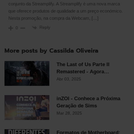
conjunto da Streamplify. A Streamplify é uma nova marca
que oferece produtos de qualidade a um preço económico.
Nesta promoção, na compra da Webcam, […]
Reply
0
More posts by Cassilda Oliveira
The Last of Us Parte II
Remastered - Agora
Disponível em PC
Abr 03, 2025
inZOI - Conhece a Próxima
Geração de Sims
Mar 28, 2025
Formatos de Motherboard: