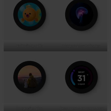
Exibição de gifts
Imagens personalizadas
Integrações Web
Desempenho em tempo real