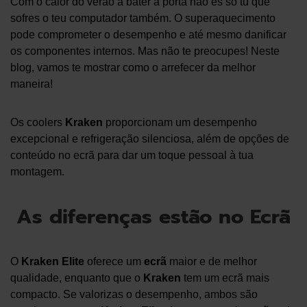
Com o calor do verão a bater à porta não és só tu que
sofres o teu computador também. O superaquecimento
pode comprometer o desempenho e até mesmo danificar
os componentes internos. Mas não te preocupes! Neste
blog, vamos te mostrar como o arrefecer da melhor
maneira!
Os coolers
Kraken
proporcionam um desempenho
excepcional e refrigeração silenciosa, além de opções de
conteúdo no ecrã para dar um toque pessoal à tua
montagem.
As diferenças estão no Ecrã
O
Kraken Elite
oferece um
ecrã
maior e de melhor
qualidade, enquanto que o
Kraken
tem um ecrã mais
compacto. Se valorizas o desempenho, ambos são