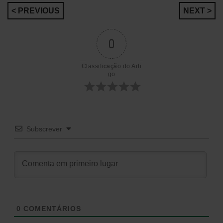
Navegação
< PREVIOUS
NEXT >
de
0
artigos
Classificação do Arti
go
Subscrever
0
COMENTÁRIOS