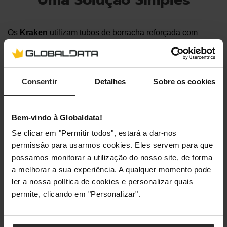
Os
Kraken
utilizam tubos de borracha reforçada com
mangas de nylon duráveis, garantindo uma manipulação
sem preocupações. O único cabo que liga a bomba à
motherboard
simplifica a instalação. Além disso, a pasta
Consentir
Detalhes
Sobre os cookies
térmica de alto desempenho da
NZXT
já vem aplicada, o
que assegura uma transferência eficiente de calor e livre
de erros na instalação.
Bem-vindo à Globaldata!
Kraken Para Todos
Se clicar em "Permitir todos", estará a dar-nos
permissão para usarmos cookies. Eles servem para que
possamos monitorar a utilização do nosso site, de forma
a melhorar a sua experiência. A qualquer momento pode
Os
Kraken
estão disponíveis em 3 tamanhos,
240mm
,
ler a nossa política de cookies e personalizar quais
280mm
e 360mm. Isto significa que independentemente
permite, clicando em "Personalizar".
da configuração que tu escolhes (processadores de
entrada de gama como um Intel I5 ou de alto desempenho
como um AMD Ryzen 9), existe um modelo adequado para