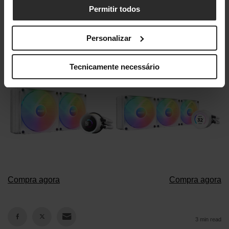
ti.
Permitir todos
Kraken Kraken Elite
Personalizar
Tecnicamente necessário
Compra agora
Compra agora
3 min read