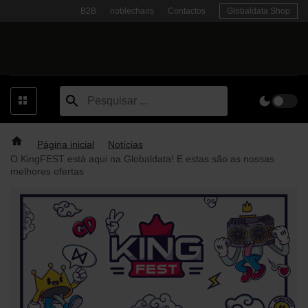
Skip
B2B
noblechairs
Contactos
Globaldata Shop
to
content
Página inicial
Notícias
O KingFEST está aqui na Globaldata! E estas são as nossas
melhores ofertas