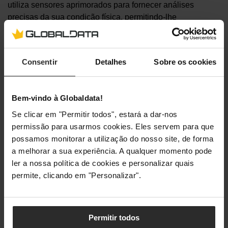
utiliza sensores aprimorados para fornecer análises
precisas da sua condição física, permitindo-lhe
estabelecer programas de treino personalizados. Além
disso, as funcionalidades avançadas como a medição da
pressão arterial, eletrocardiograma, e detecção de quedas,
Consentir
Detalhes
Sobre os cookies
mantêm-no seguro e informado sobre a sua saúde em
tempo real eleve a sua saúde e estilo de vida!
Bem-vindo à Globaldata!
Comprar Agora
Se clicar em "Permitir todos", estará a dar-nos
PNY SSD 1TB M.2
permissão para usarmos cookies. Eles servem para que
possamos monitorar a utilização do nosso site, de forma
a melhorar a sua experiência. A qualquer momento pode
ler a nossa política de cookies e personalizar quais
permite, clicando em "Personalizar".
Permitir todos