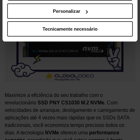
Personalizar
Tecnicamente necessário
Maximize a eficiência do seu trabalho com o
revolucionário
SSD PNY CS1030 M.2 NVMe
. Com
velocidades de arranque, desligamento e carregamento de
aplicações até 4 vezes mais rápidas que os SSDs SATA
tradicionais, você economiza tempo precioso todos os
dias. A tecnologia
NVMe
oferece uma
performance