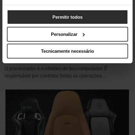
Permitir todos
Personalizar
Como escolher um processador para o
teu computador
Tecnicamente necessário
·
Setembro 5, 2023
Sílvia Barreiros
O processador é o cérebro do teu computador. É
responsável por controlar todas as operações…