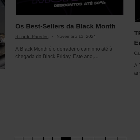
Os Best-Sellers da Black Month
T
·
Novembro 13, 2024
Ricardo Paredes
E
A Black Month é o derradeiro caminho até à
Cas
chegada da Black Friday. Este ano,…
A 
ar
ve