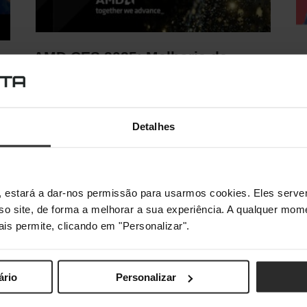
AMD CES 2025: Melhoria de
tudo o que já tinha de bom
·
C
Janeiro 10, 2025
João Marmelo
n
Detalhes
AMD: Um novo nível de performance Na CES
2025, a AMD surpreendeu o mercado com…
Jo
A 
mu
s", estará a dar-nos permissão para usarmos cookies. Eles ser
sso site, de forma a melhorar a sua experiência. A qualquer mome
ais permite, clicando em "Personalizar".
ário
Personalizar