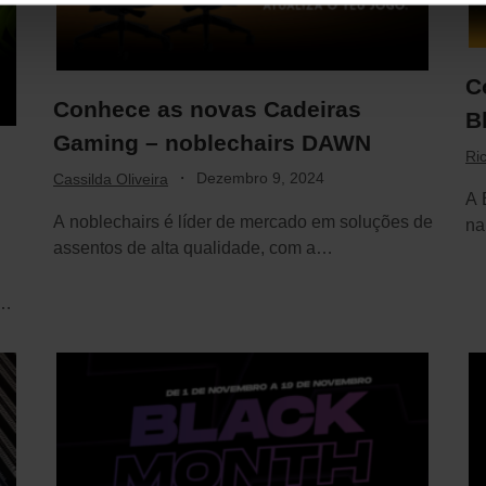
C
Conhece as novas Cadeiras
B
Gaming – noblechairs DAWN
Ri
·
Dezembro 9, 2024
Cassilda Oliveira
A 
A noblechairs é líder de mercado em soluções de
na
assentos de alta qualidade, com a…