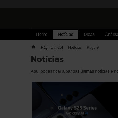
Skip
to
content
Home
Notícias
Dicas
Anális
Página inicial
Notícias
Page 9
Notícias
Aqui podes ficar a par das últimas notícias e