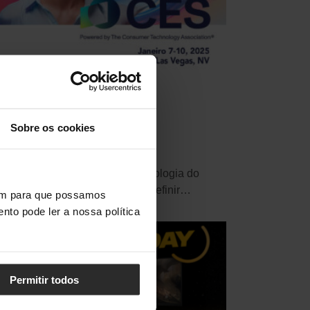
ES 2025: As maiores
ovidades deste ano
Sobre os cookies
·
Janeiro 10, 2025
ão Marmelo
CES 2025, a maior feira de tecnologia do
ndo, promete mais uma vez redefinir…
vem para que possamos
nto pode ler a nossa política
Permitir todos