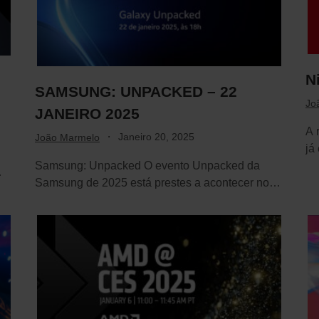
N
SAMSUNG: UNPACKED – 22
Jo
JANEIRO 2025
A 
·
Janeiro 20, 2025
João Marmelo
já
Samsung: Unpacked O evento Unpacked da
Samsung de 2025 está prestes a acontecer no
dia…