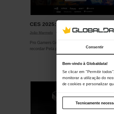
CES 2025: Pro Gamers Group
·
Janeiro 15, 2025
João Marmelo
Pro Gamers Group CES 2025: Um ano para
Consentir
recordar Pela primeira vez, o Pro Gamers…
Bem-vindo à Globaldata!
Se clicar em "Permitir todo
monitorar a utilização do no
de cookies e personalizar qu
Tecnicamente necess